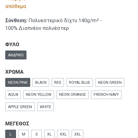
απόθεμα
Σύνθεση:
Πολυεστερικό δίχτυ 140g/m² -
100% Διαπνέον πολυέστερ
ΦΥΛΟ
ΑΝΔΡΙΚΌ
ΧΡΩΜΑ
NEON PINK
BLACK
RED
ROYAL BLUE
NEON GREEN
AQUA
NEON YELLOW
NEON ORANGE
FRENCH NAVY
APPLE GREEN
WHITE
ΜΕΓΕΘΟΣ
L
M
S
XL
XXL
3XL