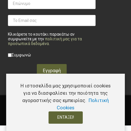
Κλικάρετε το κουτάκι παρακάτω αν
συμφωνείτε με την
πολιτική μας για τα
προσωπικά δεδομένα
.
Privacy checkbox
*
Συμφωνώ
Εγγραφή
Η ιστοσελίδα μας χρησιμοποιεί cookies
για να διασφαλίσει την ποιότητα της
αγοραστικής σας εμπειρίας.
Πολιτική
Copyright © 2026 Υφάδι - Tactical Store – Developed by
I.Papakostas
Cookies
ΕΝΤΆΞΕΙ!
0
0
0