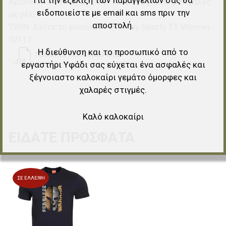
Αμάνικο - Πλαϊνές ραφές - Λαιμόκοψη και μασχάλες
ειδοποιείστε με email και sms πριν την
με ρέλι
αποστολή.
TWIN: Δείτε τη γυναικεία έκδοση: Sporty TT Women -
02117
Η διεύθυνση και το προσωπικό από το
ΤΕΧΝΙΚΈΣ ΛΕΠΤΟΜΈΡΕΙΕΣ
εργαστήρι Υφάδι σας εύχεται ένα ασφαλές και
ξέγνοιαστο καλοκαίρι γεμάτο όμορφες και
χαλαρές στιγμές.
Καλό καλοκαίρι
ΕΊΔΑΤΕ ΠΡΌΣΦΑΤΑ
Προσθήκη στα αγαπημένα
ΣΕ ΈΛΛΕΙΨΗ
Προσθήκη για σύγκριση
Γρήγορη ματιά