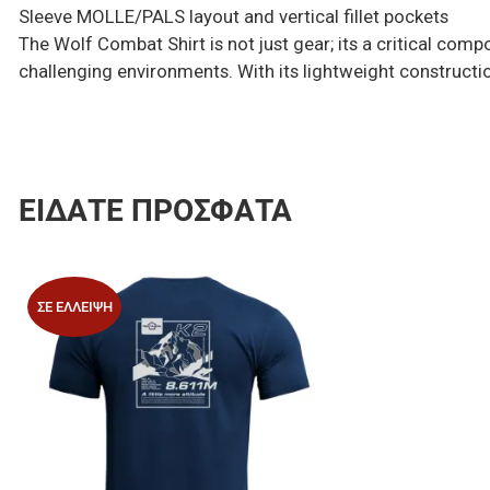
Sleeve MOLLE/PALS layout and vertical fillet pockets
The Wolf Combat Shirt is not just gear; its a critical co
challenging environments. With its lightweight construction
ΕΊΔΑΤΕ ΠΡΌΣΦΑΤΑ
Προσθήκη στα 
ΣΕ ΈΛΛΕΙΨΗ
Προσθήκη για σ
Γρήγορη ματιά