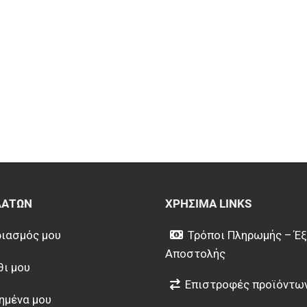
ΛΑΤΏΝ
ΧΡΉΣΙΜΑ LINKS
ιασμός μου
Τρόποι Πληρωμής – Έ
Αποστολής
θι μου
Επιστροφές προϊόντω
ημένα μου