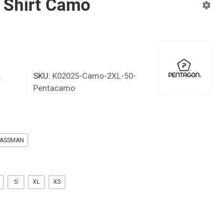
 Shirt Camo
α
SKU:
K02025-Camo-2XL-50-
Pentacamo
ASSMAN
S
XL
XS