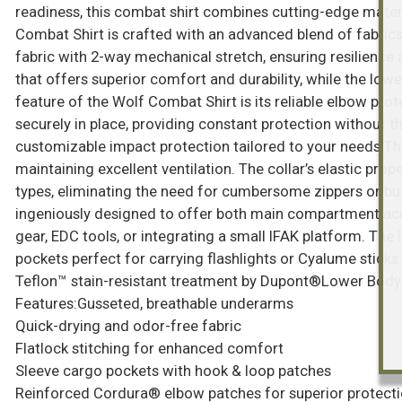
readiness, this combat shirt combines cutting-edge materi
Combat Shirt is crafted with an advanced blend of fabric
fabric with 2-way mechanical stretch, ensuring resilience 
that offers superior comfort and durability, while the low
feature of the Wolf Combat Shirt is its reliable elbow p
securely in place, providing constant protection without t
customizable impact protection tailored to your needs.The
maintaining excellent ventilation. The collar’s elastic pro
types, eliminating the need for cumbersome zippers or but
ingeniously designed to offer both main compartment acc
gear, EDC tools, or integrating a small IFAK platform. The
pockets perfect for carrying flashlights or Cyalume stick
Teflon™ stain-resistant treatment by Dupont®Lower Body:
Features:Gusseted, breathable underarms
Quick-drying and odor-free fabric
Flatlock stitching for enhanced comfort
Sleeve cargo pockets with hook & loop patches
Reinforced Cordura® elbow patches for superior protect