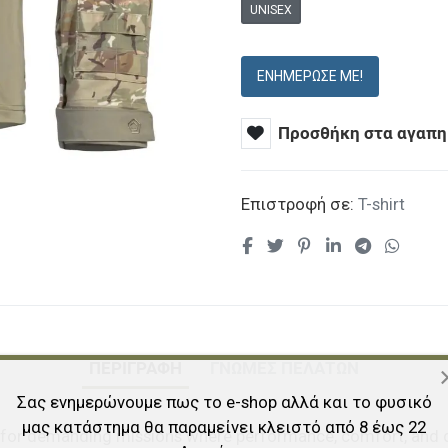
UNISEX
ΕΝΗΜΈΡΩΣΕ ΜΕ!
Προσθήκη στα αγαπη
Επιστροφή σε:
T-shirt
ΠΕΡΙΓΡΑΦΉ
ΓΝΏΜΕΣ ΠΕΛΑΤΏΝ
Σας ενημερώνουμε πως το e-shop αλλά και το φυσικό
μας κατάστημα θα παραμείνει κλειστό από 8 έως 22
 for demanding missions where performance, comfort, and du