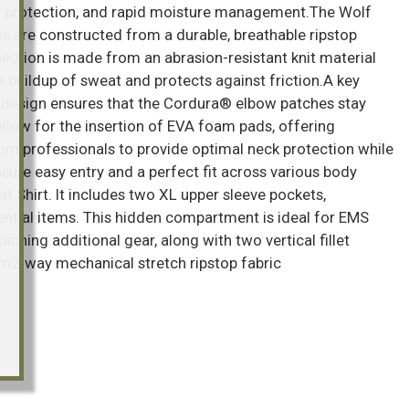
ty, protection, and rapid moisture management.The Wolf
s are constructed from a durable, breathable ripstop
 section is made from an abrasion-resistant knit material
e buildup of sweat and protects against friction.A key
e design ensures that the Cordura® elbow patches stay
allow for the insertion of EVA foam pads, offering
rom professionals to provide optimal neck protection while
nsure easy entry and a perfect fit across various body
 Shirt. It includes two XL upper sleeve pockets,
ntial items. This hidden compartment is ideal for EMS
ching additional gear, along with two vertical fillet
sm2-way mechanical stretch ripstop fabric