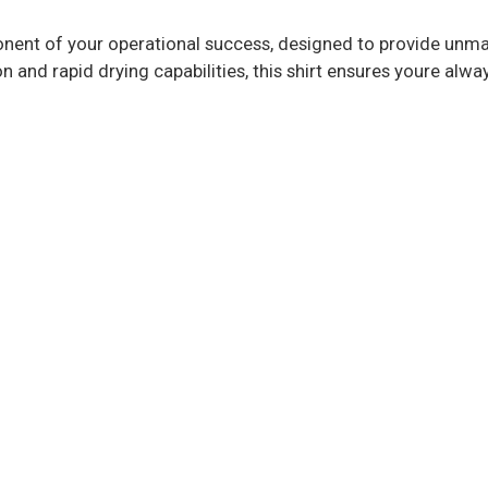
mponent of your operational success, designed to provide unm
 and rapid drying capabilities, this shirt ensures youre alwa
αγαπημένα
ύγκριση