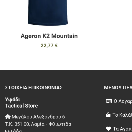
Ageron K2 Mountain
22,77 €
ΣΤΟΙΧΕΊΑ EΠΙΚΟΙΝΩΝΊΑΣ
ΜΕΝΟΎ ΠΕ
Υφάδι
Ο Λογαρ
Tactical Store
Το Καλά
Μεγάλου Αλεξάνδρου 6
Τ.Κ.
351 00
,
Λαμία - Φθιώτιδα
Τα Αγαπ
Ελλάδα