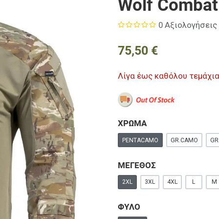
Wolf Combat
0 Αξιολογήσεις
75,50 €
Λίγα έως καθόλου τεμάχι
ΧΡΩΜΑ
PENTACAMO
GR.CAMO
GR
ΜΕΓΕΘΟΣ
2XL
3XL
4XL
L
M
ΦΥΛΟ