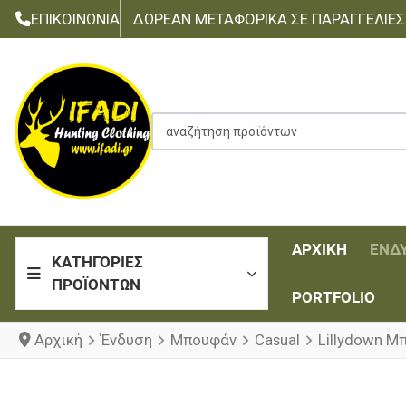
ΕΠΙΚΟΙΝΩΝΊΑ
ΔΩΡΕΆΝ ΜΕΤΑΦΟΡΙΚΆ ΣΕ ΠΑΡΑΓΓΕΛΊΕΣ Τ
αναζήτηση προϊόντων
ΑΡΧΙΚΉ
ΈΝΔ
ΚΑΤΗΓΟΡΊΕΣ
ΠΡΟΪΌΝΤΩΝ
PORTFOLIO
Αρχική
Ένδυση
Μπουφάν
Casual
Lillydown Μ