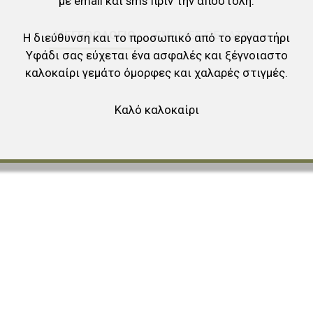
με email και sms πριν την αποστολή.
ΜΕΓΕΘΟΛΟΓΙΟ
ΓΝΏΜΕΣ ΠΕΛΑΤΏΝ
Η διεύθυνση και το προσωπικό από το εργαστήρι
Υφάδι σας εύχεται ένα ασφαλές και ξέγνοιαστο
καλοκαίρι γεμάτο όμορφες και χαλαρές στιγμές.
Καλό καλοκαίρι
αγαπημένα
ύγκριση