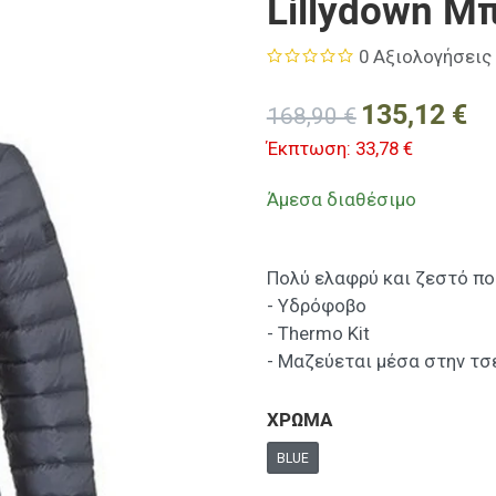
Lillydown Μ
0 Αξιολογήσεις
135,12 €
168,90 €
Έκπτωση:
33,78 €
Άμεσα διαθέσιμο
Πολύ ελαφρύ και ζεστό πο
- Υδρόφοβο
- Thermo Kit
- Μαζεύεται μέσα στην τσ
ΧΡΩΜΑ
BLUE