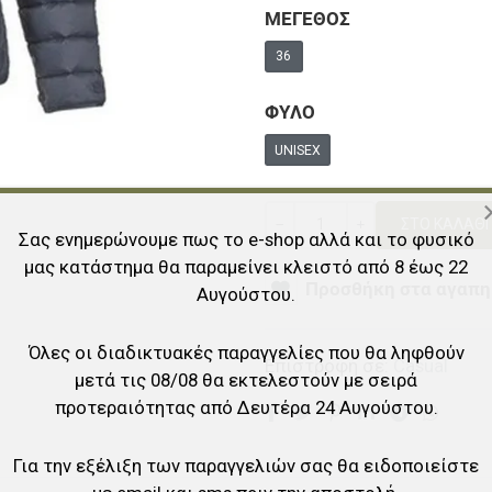
ΜΕΓΕΘΟΣ
36
ΦΥΛΟ
UNISEX
Ποσότητα
Σας ενημερώνουμε πως το e-shop αλλά και το φυσικό
ΚΑΜΊΑ ΑΞΊΑ
+
μας κατάστημα θα παραμείνει κλειστό από 8 έως 22
Προσθήκη στα αγαπη
Αυγούστου.
Όλες οι διαδικτυακές παραγγελίες που θα ληφθούν
Επιστροφή σε:
Casual
μετά τις 08/08 θα εκτελεστούν με σειρά
προτεραιότητας από Δευτέρα 24 Αυγούστου.
Για την εξέλιξη των παραγγελιών σας θα ειδοποιείστε