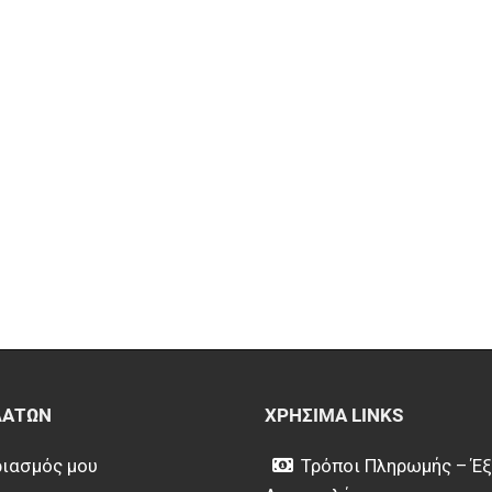
ΛΑΤΏΝ
ΧΡΉΣΙΜΑ LINKS
ιασμός μου
Τρόποι Πληρωμής – Έ