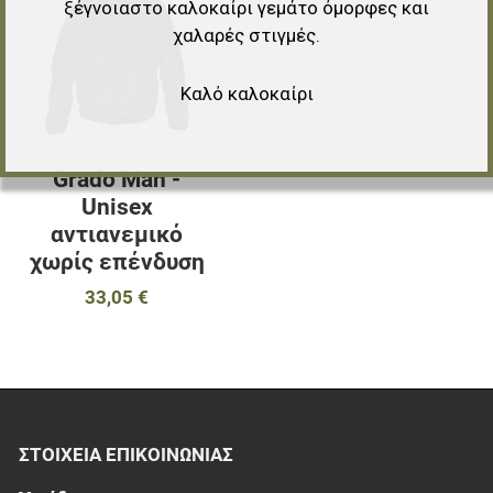
ξέγνοιαστο καλοκαίρι γεμάτο όμορφες και
Προσθήκη για σύγκριση
χαλαρές στιγμές.
Γρήγορη ματιά
Καλό καλοκαίρι
Grado Man -
Unisex
αντιανεμικό
χωρίς επένδυση
33,05 €
ΣΤΟΙΧΕΊΑ EΠΙΚΟΙΝΩΝΊΑΣ