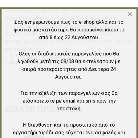
Κλείσιμο με φερμουάρ ΥΚΚ - Κουκούλα που διπλώνει
×
μέσα στο γιακά - Διαπνέον ύφασμα στο κολάρο και
Σας ενημερώνουμε πως το e-shop αλλά και το
τις μασχάλες - Ενισχυμένη φακαρόλα στο λαιμό -
φυσικό μας κατάστημα θα παραμείνει κλειστό
Κίτρινο φλούο θηλύκι για κρέμασμα - 2 κρυφές
από 8 έως 22 Αυγούστου.
τσέπες με φερμουάρ στο πλάι - Λάστιχο στα μανίκια
και το τελείωμα
Όλες οι διαδικτυακές παραγγελίες που θα
ΤΕΧΝΙΚΈΣ ΛΕΠΤΟΜΈΡΕΙΕΣ
ληφθούν μετά τις 08/08 θα εκτελεστούν με
σειρά προτεραιότητας από Δευτέρα 24
Αυγούστου.
Για την εξέλιξη των παραγγελιών σας θα
ειδοποιείστε με email και sms πριν την
ΕΊΔΑΤΕ ΠΡΌΣΦΑΤΑ
αποστολή.
Η διεύθυνση και το προσωπικό από το
Προσθήκη στα αγαπημένα
εργαστήρι Υφάδι σας εύχεται ένα ασφαλές και