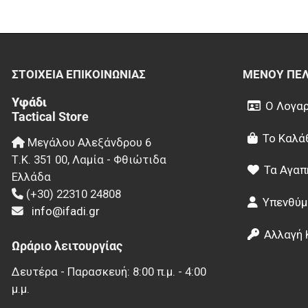
ΣΤΟΙΧΕΊΑ EΠΙΚΟΙΝΩΝΊΑΣ
ΜΕΝΟΎ ΠΕ
Υφάδι
Ο Λογαρ
Tactical Store
Το Καλά
Μεγάλου Αλεξάνδρου 6
Τ.Κ.
351 00
,
Λαμία - Φθιώτιδα
Τα Αγαπ
Ελλάδα
(+30) 22310 24808
Υπενθύμ
info@ifadi.gr
Αλλαγή 
Ωράριο λειτουργίας
Δευτέρα - Παρασκευή: 8:00 π.μ. - 4:00
μ.μ.