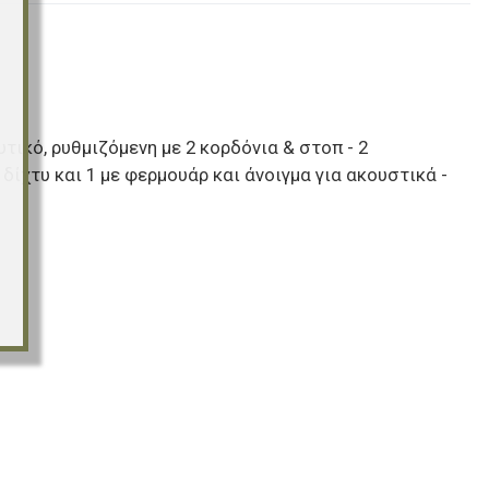
ικό, ρυθμιζόμενη με 2 κορδόνια & στοπ - 2
δίχτυ και 1 με φερμουάρ και άνοιγμα για ακουστικά -