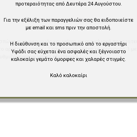
προτεραιότητας από Δευτέρα 24 Αυγούστου.
Για την εξέλιξη των παραγγελιών σας θα ειδοποιείστε
ΠΕΡΙΓΡΑΦΉ
ΓΝΏΜΕΣ ΠΕΛΑΤΏΝ
με email και sms πριν την αποστολή.
ώμενη με φερμουάρ και velcro, με αντιηλιακό προστατευτ
Η διεύθυνση και το προσωπικό από το εργαστήρι
 αριστερό μανίκι - 1 εσωτερική τσέπη με φερμουάρ, 1 με 
Υφάδι σας εύχεται ένα ασφαλές και ξέγνοιαστο
υθμιζόμενες με velcro εξωτερικά
καλοκαίρι γεμάτο όμορφες και χαλαρές στιγμές.
Καλό καλοκαίρι