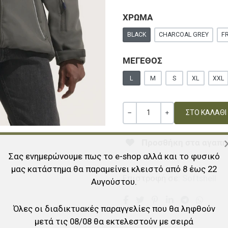
ΧΡΩΜΑ
BLACK
CHARCOAL GREY
F
ΜΕΓΕΘΟΣ
L
M
S
XL
XXL
Ποσότητα
ΚΑΜΊΑ ΑΞΊΑ
+
Προσθήκη στα αγαπη
Σας ενημερώνουμε πως το e-shop αλλά και το φυσικό
μας κατάστημα θα παραμείνει κλειστό από 8 έως 22
Επιστροφή σε:
Softshell
Αυγούστου.
Όλες οι διαδικτυακές παραγγελίες που θα ληφθούν
μετά τις 08/08 θα εκτελεστούν με σειρά