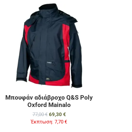
Προσθήκη στα 
Προσθήκη για σ
Γρήγορη ματιά
Μπουφάν αδιάβροχο Q&S Poly
Oxford Mainalo
77,00 €
69,30 €
Έκπτωση:
7,70 €