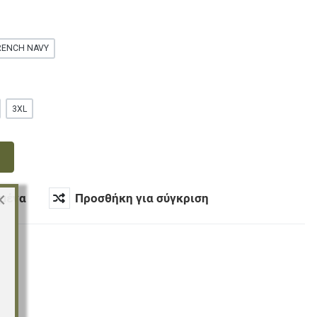
RENCH NAVY
3XL
×
μένα
Προσθήκη για σύγκριση