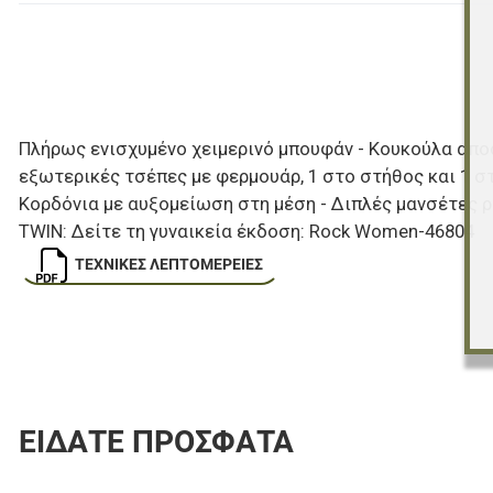
Πλήρως ενισχυμένο χειμερινό μπουφάν - Κουκούλα αποσπ
εξωτερικές τσέπες με φερμουάρ, 1 στο στήθος και 1 στο
Κορδόνια με αυξομείωση στη μέση - Διπλές μανσέτες ρ
TWIN: Δείτε τη γυναικεία έκδοση: Rock Women-46804
ΤΕΧΝΙΚΈΣ ΛΕΠΤΟΜΈΡΕΙΕΣ
ΕΊΔΑΤΕ ΠΡΌΣΦΑΤΑ