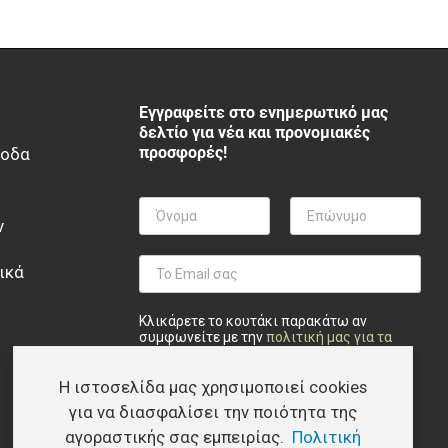
Εγγραφείτε στο ενημερωτικό μας
δελτίο για νέα και προνομιακές
προσφορές!
ξοδα
ν
ικά
Κλικάρετε το κουτάκι παρακάτω αν
συμφωνείτε με την
πολιτική μας για τα
προσωπικά δεδομένα
.
Η ιστοσελίδα μας χρησιμοποιεί cookies
Privacy checkbox
*
Συμφωνώ
Εγγραφή
για να διασφαλίσει την ποιότητα της
αγοραστικής σας εμπειρίας.
Πολιτική