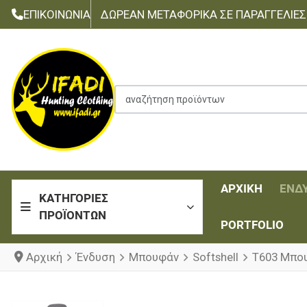
ΕΠΙΚΟΙΝΩΝΊΑ
ΔΩΡΕΆΝ ΜΕΤΑΦΟΡΙΚΆ ΣΕ ΠΑΡΑΓΓΕΛΊΕΣ Τ
αναζήτηση προϊόντων
ΑΡΧΙΚΉ
ΈΝΔ
ΚΑΤΗΓΟΡΊΕΣ
ΠΡΟΪΌΝΤΩΝ
PORTFOLIO
Αρχική
Ένδυση
Μπουφάν
Softshell
T603 Μπο