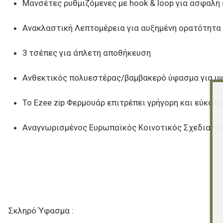
Μανσέτες ρυθμιζόμενες με hook & loop για ασφαλή
Ανακλαστική Λεπτομέρεια για αυξημένη ορατότητα
3 τσέπες για άπλετη αποθήκευση
Ανθεκτικός πολυεστέρας/βαμβακερό ύφασμα για υψ
Το Ezee zip Φερμουάρ επιτρέπει γρήγορη και εύκολ
Αναγνωρισμένος Ευρωπαϊκός Κοινοτικός Σχεδιασμ
Σκληρό Ύφασμα :