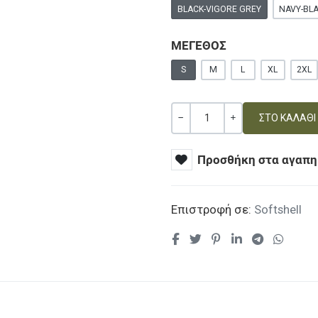
BLACK-VIGORE GREY
NAVY-BL
ΜΕΓΕΘΟΣ
S
M
L
XL
2XL
Ποσότητα
ΚΑΜΊΑ ΑΞΊΑ
+
Προσθήκη στα αγαπη
Επιστροφή σε:
Softshell