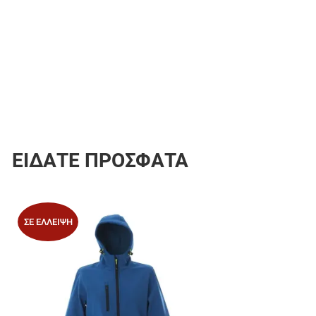
ΕΊΔΑΤΕ ΠΡΌΣΦΑΤΑ
Προσθήκη στα 
ΣΕ ΈΛΛΕΙΨΗ
Προσθήκη για σ
Γρήγορη ματιά