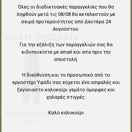
Όλες οι διαδικτυακές παραγγελίες που θα
ληφθούν μετά τις 08/08 θα εκτελεστούν με
σειρά προτεραιότητας από Δευτέρα 24
Αυγούστου.
ΕΊΔΑΤΕ ΠΡΌΣΦΑΤΑ
Για την εξέλιξη των παραγγελιών σας θα
ειδοποιείστε με email και sms πριν την
Προσθήκη στα αγαπημένα
αποστολή.
Προσθήκη για σύγκριση
Η διεύθυνση και το προσωπικό από το
εργαστήρι Υφάδι σας εύχεται ένα ασφαλές και
Γρήγορη ματιά
ξέγνοιαστο καλοκαίρι γεμάτο όμορφες και
χαλαρές στιγμές.
Καλό καλοκαίρι
Fergus Παντελόνι
85,00 €