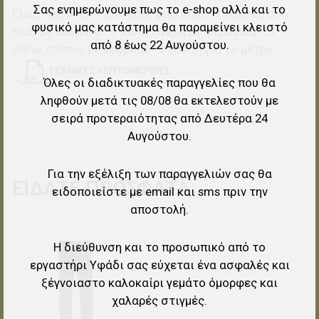
Σας ενημερώνουμε πως το e-shop αλλά και το
Ελαστική μέση - 2 τσέπες μπροστά - 2 τσέπες στο
φυσικό μας κατάστημα θα παραμείνει κλειστό
πλάι με κουμπιά - 1 πίσω τσέπη με φερμουάρ - 2
από 8 έως 22 Αυγούστου.
πίσω τσέπες με κουμπιά - 1 τσέπη για το μέτρο
ΤΕΧΝΙΚΈΣ ΛΕΠΤΟΜΈΡΕΙΕΣ
Όλες οι διαδικτυακές παραγγελίες που θα
ληφθούν μετά τις 08/08 θα εκτελεστούν με
σειρά προτεραιότητας από Δευτέρα 24
Αυγούστου.
Για την εξέλιξη των παραγγελιών σας θα
ΕΊΔΑΤΕ ΠΡΌΣΦΑΤΑ
ειδοποιείστε με email και sms πριν την
αποστολή.
Προσθήκη στα αγαπημένα
Η διεύθυνση και το προσωπικό από το
εργαστήρι Υφάδι σας εύχεται ένα ασφαλές και
Προσθήκη για σύγκριση
ξέγνοιαστο καλοκαίρι γεμάτο όμορφες και
Γρήγορη ματιά
χαλαρές στιγμές.