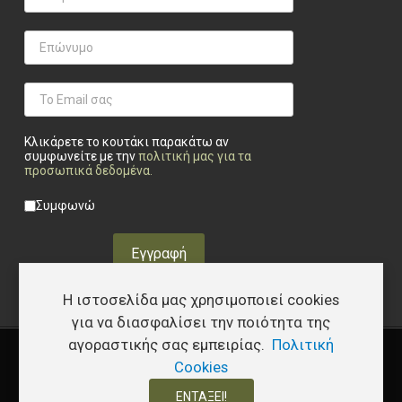
Κλικάρετε το κουτάκι παρακάτω αν
συμφωνείτε με την
πολιτική μας για τα
προσωπικά δεδομένα
.
Privacy checkbox
*
Συμφωνώ
Εγγραφή
Η ιστοσελίδα μας χρησιμοποιεί cookies
για να διασφαλίσει την ποιότητα της
αγοραστικής σας εμπειρίας.
Πολιτική
Copyright © 2026 Υφάδι - Tactical Store – Developed by
I.Papakostas
Cookies
ΕΝΤΆΞΕΙ!