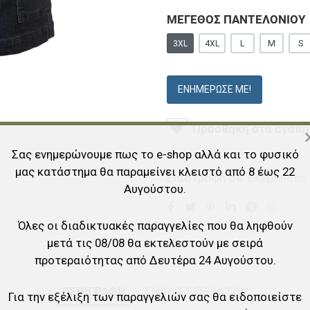
ΜΕΓΕΘΟΣ ΠΑΝΤΕΛΟΝΙΟΥ
3XL
4XL
L
M
S
ΕΝΗΜΈΡΩΣΕ ΜΕ!
Προσθήκη στα αγαπη
Σας ενημερώνουμε πως το e-shop αλλά και το φυσικό
μας κατάστημα θα παραμείνει κλειστό από 8 έως 22
Επιστροφή σε:
Βερμούδες
Αυγούστου.
Όλες οι διαδικτυακές παραγγελίες που θα ληφθούν
μετά τις 08/08 θα εκτελεστούν με σειρά
προτεραιότητας από Δευτέρα 24 Αυγούστου.
ΠΕΡΙΓΡΑΦΉ
ΓΝΏΜΕΣ ΠΕΛΑΤΏΝ
Για την εξέλιξη των παραγγελιών σας θα ειδοποιείστε