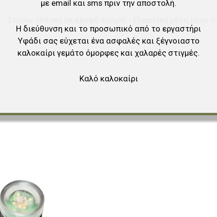
με email και sms πριν την αποστολή.
 - 2 πίσω τσέπες με κρυφό κουμπί - Ελαστική μέση μόνο σ
Η διεύθυνση και το προσωπικό από το εργαστήρι
Υφάδι σας εύχεται ένα ασφαλές και ξέγνοιαστο
καλοκαίρι γεμάτο όμορφες και χαλαρές στιγμές.
Καλό καλοκαίρι
αγαπημένα
Προσθήκη στα αγαπημένα
ύγκριση
Προσθήκη για σύγκριση
Γρήγορη ματιά