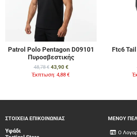
Patrol Polo Pentagon D09101
Ftc6 Ta
Πυροσβεστικής
48,78 €
43,90 €
Έκπτωση:
4,88 €
Έ
ΣΤΟΙΧΕΊΑ EΠΙΚΟΙΝΩΝΊΑΣ
ΜΕΝΟΎ ΠΕ
Υφάδι
Ο Λογαρ