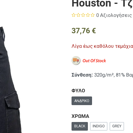
Houston - Τ
0 Αξιολογήσεις
37,76 €
Λίγα έως καθόλου τεμάχι
Σύνθεση:
320g/m², 81% Βα
ΦΥΛΟ
ΑΝΔΡΙΚΌ
ΧΡΩΜΑ
BLACK
INDIGO
GREY