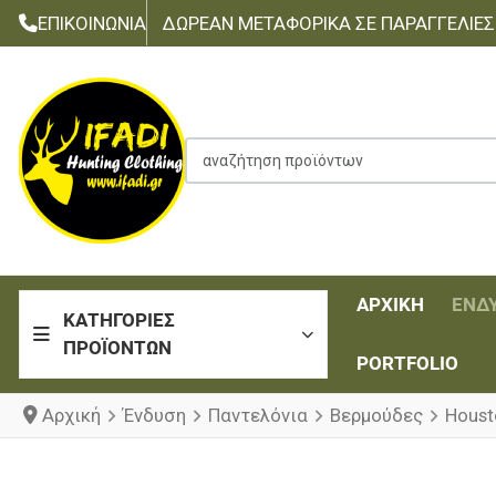
ΕΠΙΚΟΙΝΩΝΊΑ
ΔΩΡΕΆΝ ΜΕΤΑΦΟΡΙΚΆ ΣΕ ΠΑΡΑΓΓΕΛΊΕΣ Τ
αναζήτηση προϊόντων
ΑΡΧΙΚΉ
ΈΝΔ
ΚΑΤΗΓΟΡΊΕΣ
ΠΡΟΪΌΝΤΩΝ
PORTFOLIO
Αρχική
Ένδυση
Παντελόνια
Βερμούδες
Houst