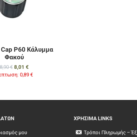
il Cap P60 Κάλυμμα
Φακού
8,90 €
8,01 €
κπτωση:
0,89 €
ΛΑΤΏΝ
ΧΡΉΣΙΜΑ LINKS
ιασμός μου
Τρόποι Πληρωμής – Έ