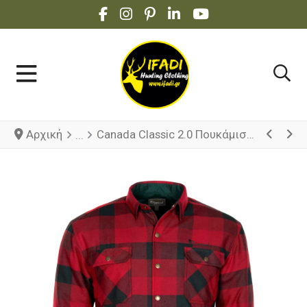
FACEBOOK SOCIAL LINK
INSTAGRAM SOCIAL LINK
PINTEREST SOCIAL LINK
LINKEDIN SOCIAL LINK
YOUTUBE SOCIAL 
Αρχική
Canada Classic 2.0 Πουκάμισο Pinewood