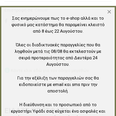
×
Επιστροφή σε:
Casual
Σας ενημερώνουμε πως το e-shop αλλά και το
φυσικό μας κατάστημα θα παραμείνει κλειστό
από 8 έως 22 Αυγούστου.
Όλες οι διαδικτυακές παραγγελίες που θα
ληφθούν μετά τις 08/08 θα εκτελεστούν με
ΜΕΓΕΘΟΛΟΓΙΟ
ΓΝΏΜΕΣ ΠΕΛΑΤΏΝ
σειρά προτεραιότητας από Δευτέρα 24
Αυγούστου.
Κάντε κλικ εδώ για τον οδηγό μεγεθών.
Για την εξέλιξη των παραγγελιών σας θα
ειδοποιείστε με email και sms πριν την
αποστολή.
Η διεύθυνση και το προσωπικό από το
ΕΊΔΑΤΕ ΠΡΌΣΦΑΤΑ
εργαστήρι Υφάδι σας εύχεται ένα ασφαλές και