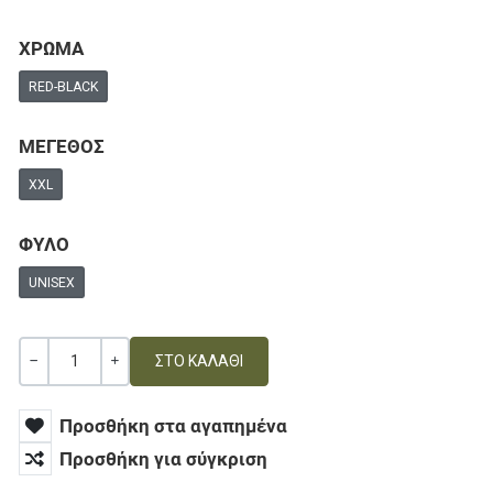
ΧΡΩΜΑ
RED-BLACK
ΜΕΓΕΘΟΣ
XXL
ΦΥΛΟ
UNISEX
Ποσότητα
ΚΑΜΊΑ ΑΞΊΑ
+
Προσθήκη στα αγαπημένα
Προσθήκη για σύγκριση