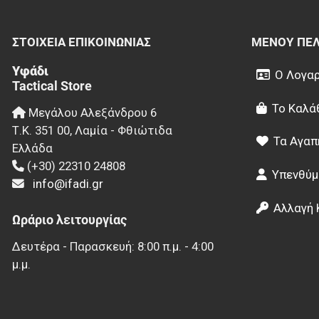
ΣΤΟΙΧΕΊΑ EΠΙΚΟΙΝΩΝΊΑΣ
ΜΕΝΟΎ ΠΕ
Υφάδι
Ο Λογαρ
Tactical Store
Το Καλά
Μεγάλου Αλεξάνδρου 6
Τ.Κ.
351 00
,
Λαμία - Φθιώτιδα
Τα Αγαπ
Ελλάδα
(+30) 22310 24808
Υπενθύμ
info@ifadi.gr
Αλλαγή 
Ωράριο λειτουργίας
Δευτέρα - Παρασκευή: 8:00 π.μ. - 4:00
μ.μ.