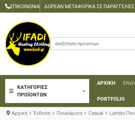
ΕΠΙΚΟΙΝΩΝΊΑ
ΔΩΡΕΆΝ ΜΕΤΑΦΟΡΙΚΆ ΣΕ ΠΑΡΑΓΓΕΛΊΕΣ Τ
αναζήτηση προϊόντων
ΑΡΧΙΚΉ
ΈΝΔ
ΚΑΤΗΓΟΡΊΕΣ
ΠΡΟΪΌΝΤΩΝ
PORTFOLIO
Αρχική
Ένδυση
Πουκάμισα
Casual
Lumbo Που