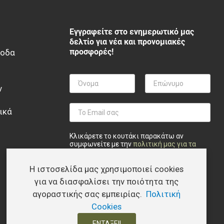
Εγγραφείτε στο ενημερωτικό μας
δελτίο για νέα και προνομιακές
προσφορές!
ξοδα
ν
ικά
Κλικάρετε το κουτάκι παρακάτω αν
συμφωνείτε με την
πολιτική μας για τα
προσωπικά δεδομένα
.
Η ιστοσελίδα μας χρησιμοποιεί cookies
Privacy checkbox
*
Συμφωνώ
Εγγραφή
για να διασφαλίσει την ποιότητα της
αγοραστικής σας εμπειρίας.
Πολιτική
Cookies
ΕΝΤΆΞΕΙ!