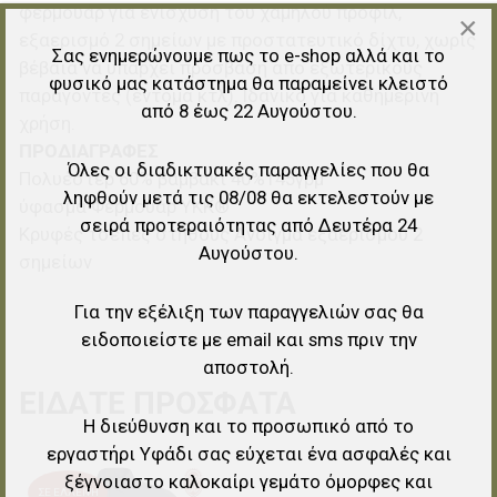
φερμουάρ για ενίσχυση του χαμηλού προφίλ,
×
εξαερισμό 2 σημείων με προστατευτικό δίχτυ, χωρίς
Σας ενημερώνουμε πως το e-shop αλλά και το
βέβαια να υπάρχει πρόσβαση απο εξωτερικούς
φυσικό μας κατάστημα θα παραμείνει κλειστό
παράγοντες (έντομα κτλ). Ιδανικό για καθημερινή
από 8 έως 22 Αυγούστου.
χρήση.
ΠΡΟΔΙΑΓΡΑΦΕΣ
Όλες οι διαδικτυακές παραγγελίες που θα
Πολυέστερ 60% βαμβάκι 40%145γρμ
ληφθούν μετά τις 08/08 θα εκτελεστούν με
ύφασμα Φερμουάρ YKK®
σειρά προτεραιότητας από Δευτέρα 24
Κρυφές τσέπες στήθους Άνοιγμα εξαερισμού 2
Αυγούστου.
σημείων
Για την εξέλιξη των παραγγελιών σας θα
ειδοποιείστε με email και sms πριν την
αποστολή.
ΕΊΔΑΤΕ ΠΡΌΣΦΑΤΑ
Η διεύθυνση και το προσωπικό από το
εργαστήρι Υφάδι σας εύχεται ένα ασφαλές και
ξέγνοιαστο καλοκαίρι γεμάτο όμορφες και
Προσθήκη στα αγαπημένα
ΣΕ ΈΛΛΕΙΨΗ