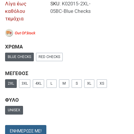
Λίγα έως
SKU:
K02015-2XL-
καθόλου
05BC-Blue Checks
τεμάχια
ΧΡΩΜΑ
BLUE CHECKS
RED CHECKS
ΜΕΓΕΘΟΣ
2XL
3XL
4XL
L
M
S
XL
XS
ΦΥΛΟ
UNISEX
ΕΝΗΜΈΡΩΣΕ ΜΕ!