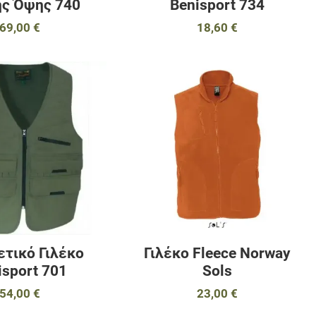
ς Όψης 740
Benisport 734
69,00 €
18,60 €
αγαπημένα
Προσθήκη στα αγαπημένα
Π
ύγκριση
Προσθήκη για σύγκριση
Π
Γρήγορη ματιά
Γ
ετικό Γιλέκο
Γιλέκο Fleece Norway
isport 701
Sols
54,00 €
23,00 €