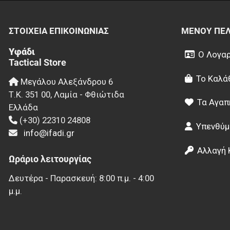
ΣΤΟΙΧΕΊΑ EΠΙΚΟΙΝΩΝΊΑΣ
ΜΕΝΟΎ ΠΕ
Υφάδι
Ο Λογαρ
Tactical Store
Το Καλά
Μεγάλου Αλεξάνδρου 6
Τ.Κ.
351 00
,
Λαμία - Φθιώτιδα
Τα Αγαπ
Ελλάδα
(+30) 22310 24808
Υπενθύμ
info@ifadi.gr
Αλλαγή 
Ωράριο λειτουργίας
Δευτέρα - Παρασκευή: 8:00 π.μ. - 4:00
μ.μ.