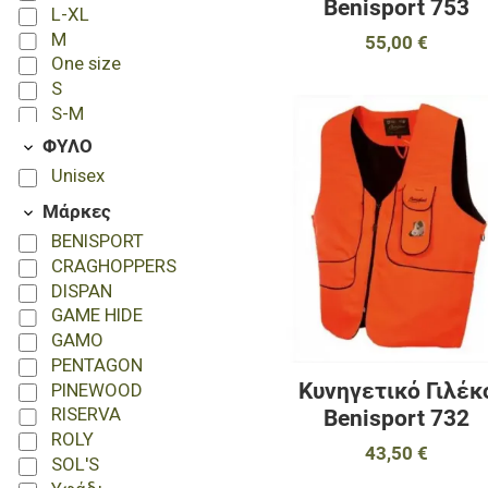
Benisport 753
L-XL
M
55,00 €
One size
S
S-M
XL
ΦΥΛΟ
XS
Unisex
XXL
Μάρκες
BENISPORT
CRAGHOPPERS
DISPAN
GAME HIDE
GAMO
PENTAGON
Κυνηγετικό Γιλέκ
PINEWOOD
RISERVA
Benisport 732
ROLY
43,50 €
SOL'S