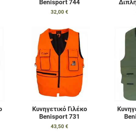
Benisport 744
Διπλή
32,00 €
Προσθήκη στα αγαπημένα
Προσθήκη στα 
Προσθήκη για σύγκριση
Προσθήκη για σ
Γρήγορη ματιά
Γρήγορη ματιά
ο
Κυνηγετικό Γιλέκο
Κυνηγ
Benisport 731
Ben
43,50 €