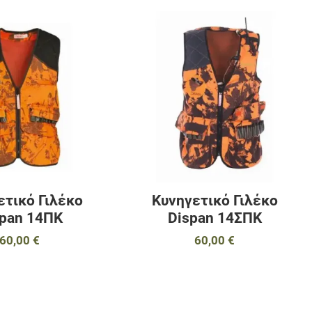
αγαπημένα
Προσθήκη στα αγαπημένα
Π
ύγκριση
Προσθήκη για σύγκριση
Π
Γρήγορη ματιά
Γ
ετικό Γιλέκο
Κυνηγετικό Γιλέκο
span 14ΠΚ
Dispan 14ΣΠΚ
60,00 €
60,00 €
αγαπημένα