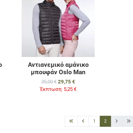
Προσθήκη για σύγκριση
Προσθήκη για σ
Γρήγορη ματιά
Γρήγορη ματιά
ο
Αντιανεμικό αμάνικο
μπουφάν Oslo Man
35,00 €
29,75 €
Έκπτωση:
5,25 €
1
2