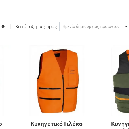
 38
Κατάταξη ως προς
Ημ/νία δημιουργίας προϊόντος
Προσθήκη στα αγαπημένα
Προσθήκη στα 
Προσθήκη για σύγκριση
Προσθήκη για σ
Γρήγορη ματιά
Γρήγορη ματιά
ο
Κυνηγετικό Γιλέκο
Κυνηγ