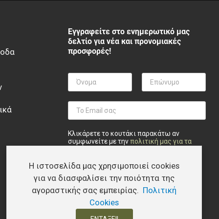
Εγγραφείτε στο ενημερωτικό μας
δελτίο για νέα και προνομιακές
προσφορές!
ξοδα
ν
ικά
Κλικάρετε το κουτάκι παρακάτω αν
συμφωνείτε με την
πολιτική μας για τα
προσωπικά δεδομένα
.
Η ιστοσελίδα μας χρησιμοποιεί cookies
Privacy checkbox
*
Συμφωνώ
Εγγραφή
για να διασφαλίσει την ποιότητα της
αγοραστικής σας εμπειρίας.
Πολιτική
Cookies
ΕΝΤΆΞΕΙ!