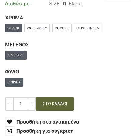
διαθέσιμο
SIZE-01-Black
ΧΡΩΜΑ
BLACK
WOLF-GREY
COYOTE
OLIVE GREEN
ΜΕΓΕΘΟΣ
ONE SIZE
ΦΥΛΟ
UNISEX
Ποσότητα
ΚΑΜΊΑ ΑΞΊΑ
+
Προσθήκη στα αγαπημένα
Προσθήκη για σύγκριση