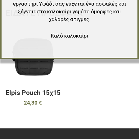
εργαστήρι Υφάδι σας εύχεται ένα ασφαλές και
ΕΊΔΑΤΕ ΠΡΌΣΦΑΤΑ
ξέγνοιαστο καλοκαίρι γεμάτο όμορφες και
χαλαρές στιγμές.
Προσθήκη στα αγαπημένα
Καλό καλοκαίρι
Προσθήκη για σύγκριση
Γρήγορη ματιά
Elpis Pouch 15χ15
24,30 €