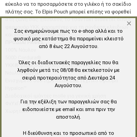
εύκολο να το προσαρμόσετε στο γιλέκο ή το σακίδιο
πλάτης σας. Το Elpis Pouch μπορεί επίσης να φορεθεί
στη ζώνη σας. Επιπλέον, το τσαντάκι διαθέτει διπλά
×
φερμουάρ YKK, καραμπίνερ για τη σύνδεση κλειδιών
Σας ενημερώνουμε πως το e-shop αλλά και το
και εσωτερική τσέπη slip.
φυσικό μας κατάστημα θα παραμείνει κλειστό
ΠΡΟΔΙΑΓΡΑΦΕΣ
από 8 έως 22 Αυγούστου.
100% Νάυλον
500D Cordura®
Όλες οι διαδικτυακές παραγγελίες που θα
YKK® φερμουάρ διπλής κατεύθυνσης
ληφθούν μετά τις 08/08 θα εκτελεστούν με
Nάυλον ιμάντες
σειρά προτεραιότητας από Δευτέρα 24
Ενισχυμένο σύστημα molle από τεχνικό ύφασμα
Αυγούστου.
Hypalon™
Διαδοχικοί ιμάντες molle για γενική χρήση
Για την εξέλιξη των παραγγελιών σας θα
ΦxΥxΠ 15x15x6
ειδοποιείστε με email και sms πριν την
Χωρητικότητα: 1,3lt
αποστολή.
Η διεύθυνση και το προσωπικό από το