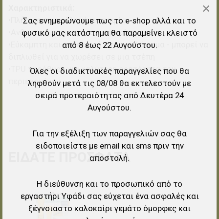
×
Χαρακτηριστικά:
•Πλήρως συγκολλημένες ραφές
Σας ενημερώνουμε πως το e-shop αλλά και το
•Ανθεκτική στο νερό και τη σκόνη
φυσικό μας κατάστημα θα παραμείνει κλειστό
•Εύκαμπτη και ανθεκτική στο τσαλάκωμα - μπορεί να
από 8 έως 22 Αυγούστου.
διπλωθεί για να χωρέσει σε μια τσέπη
•TPU παράθυρο για καλύτερη ορατότητα του
Όλες οι διαδικτυακές παραγγελίες που θα
περιεχομένου
ληφθούν μετά τις 08/08 θα εκτελεστούν με
σειρά προτεραιότητας από Δευτέρα 24
Αυγούστου.
Για την εξέλιξη των παραγγελιών σας θα
ειδοποιείστε με email και sms πριν την
ΕΊΔΑΤΕ ΠΡΌΣΦΑΤΑ
αποστολή.
Η διεύθυνση και το προσωπικό από το
Προσθήκη στα αγαπημένα
εργαστήρι Υφάδι σας εύχεται ένα ασφαλές και
ξέγνοιαστο καλοκαίρι γεμάτο όμορφες και
Προσθήκη για σύγκριση