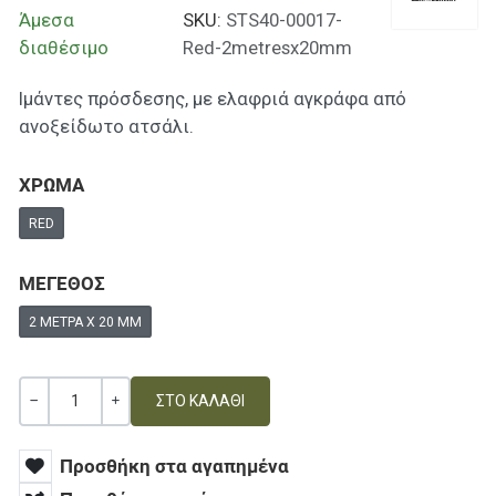
Άμεσα
SKU:
STS40-00017-
διαθέσιμο
Red-2metresx20mm
Ιμάντες πρόσδεσης, με ελαφριά αγκράφα από
ανοξείδωτο ατσάλι.
ΧΡΩΜΑ
RED
ΜΕΓΕΘΟΣ
2 ΜΈΤΡΑ X 20 MM
Ποσότητα
ΚΑΜΊΑ ΑΞΊΑ
+
Προσθήκη στα αγαπημένα