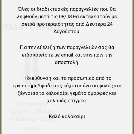
Όλες οι διαδικτυακές παραγγελίες που θα
ληφθούν μετά τις 08/08 θα εκτελεστούν με
σειρά προτεραιότητας από Δευτέρα 24
ΕΊΔΑΤΕ ΠΡΌΣΦΑΤΑ
Αυγούστου.
Για την εξέλιξη των παραγγελιών σας θα
Προσθήκη στα αγαπημένα
ειδοποιείστε με email και sms πριν την
Προσθήκη για σύγκριση
αποστολή.
Γρήγορη ματιά
Η διεύθυνση και το προσωπικό από το
εργαστήρι Υφάδι σας εύχεται ένα ασφαλές και
ξέγνοιαστο καλοκαίρι γεμάτο όμορφες και
χαλαρές στιγμές.
Accessory
Ιμάντες 20mm
Καλό καλοκαίρι
Webbing - 2.0m
16,70 €