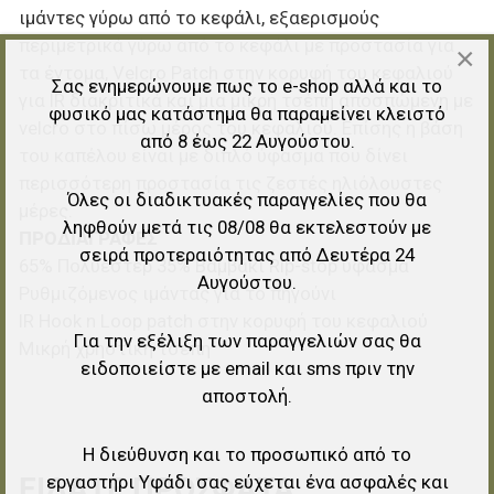
ιμάντες γύρω από το κεφάλι, εξαερισμούς
περιμετρικά γύρω από το κεφάλι με προστασία για
×
τα έντομα, Velcro Patch στην κορυφή του κεφαλιού
Σας ενημερώνουμε πως το e-shop αλλά και το
για IR διακριτικά και μια μικρή τσέπη αποσπώμενη με
φυσικό μας κατάστημα θα παραμείνει κλειστό
velcro στο πίσω μέρος του κεφαλιού. Επίσης η βάση
από 8 έως 22 Αυγούστου.
του καπέλου είναι με διπλό ύφασμα που δίνει
περισσότερη προστασία τις ζεστές ηλιόλουστες
Όλες οι διαδικτυακές παραγγελίες που θα
μέρες.
ληφθούν μετά τις 08/08 θα εκτελεστούν με
ΠΡΟΔΙΑΓΡΑΦΕΣ
σειρά προτεραιότητας από Δευτέρα 24
65% Πολυέστερ 35% Βαμβάκι Rip-stop ύφασμα
Αυγούστου.
Ρυθμιζόμενος ιμάντας για το πηγούνι
IR Hook n Loop patch στην κορυφή του κεφαλιού
Για την εξέλιξη των παραγγελιών σας θα
Μικρή χρηστική τσέπη
ειδοποιείστε με email και sms πριν την
αποστολή.
Η διεύθυνση και το προσωπικό από το
εργαστήρι Υφάδι σας εύχεται ένα ασφαλές και
ΕΊΔΑΤΕ ΠΡΌΣΦΑΤΑ