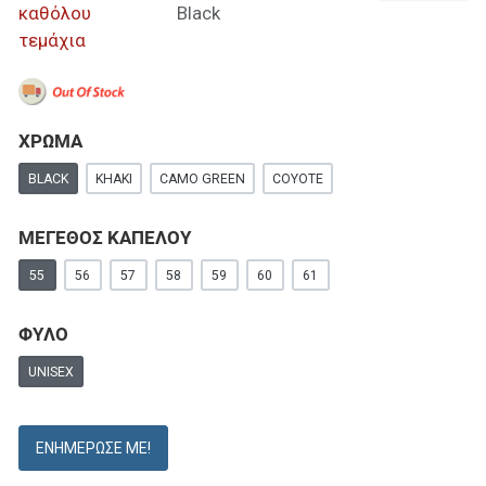
καθόλου
Black
τεμάχια
ΧΡΩΜΑ
BLACK
KHAKI
CAMO GREEN
COYOTE
ΜΕΓΕΘΟΣ ΚΑΠΕΛΟΥ
55
56
57
58
59
60
61
ΦΥΛΟ
UNISEX
ΕΝΗΜΈΡΩΣΕ ΜΕ!