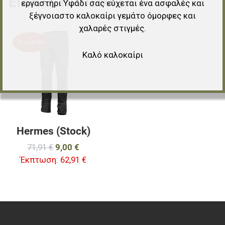
ΕΊΔΑΤΕ ΠΡΌΣΦΑΤΑ
εργαστήρι Υφάδι σας εύχεται ένα ασφαλές και
ξέγνοιαστο καλοκαίρι γεμάτο όμορφες και
χαλαρές στιγμές.
Προσθήκη στα αγαπημένα
ΣΕ ΈΛΛΕΙΨΗ
Καλό καλοκαίρι
Προσθήκη για σύγκριση
Γρήγορη ματιά
Hermes (Stock)
71,91 €
9,00 €
Έκπτωση:
62,91 €