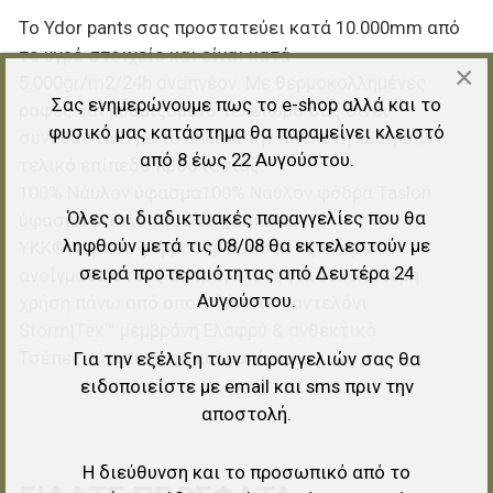
Το Ydor pants σας προστατεύει κατά 10.000mm από
το υγρό στοιχείο και είναι κατά
×
5.000gr/m2/24h αναπνέον. Με θερμοκολλημένες
Σας ενημερώνουμε πως το e-shop αλλά και το
ραφές και ρυθμιζόμενο τελείωμα σας δίνει
φυσικό μας κατάστημα θα παραμείνει κλειστό
συνδυαστικά με το anorak την απόλυτη λύση σαν
από 8 έως 22 Αυγούστου.
τελικό επίπεδο προστασίας.
100% Nάυλον ύφασμα100% Ναύλον φόδρα Taslon
Όλες οι διαδικτυακές παραγγελίες που θα
ύφασμα ενίσχυσης στο κάθισμα
ληφθούν μετά τις 08/08 θα εκτελεστούν με
YKK® κύριως φερμουάρ και στα εξωτερικά
σειρά προτεραιότητας από Δευτέρα 24
ανοίγματα στους αστραγάλους για ευκολότερη
Αυγούστου.
χρήση πάνω από οποιοδήποτε παντελόνι
Storm|Tex™ μεμβράνη Ελαφρύ & ανθεκτικό
Τσέπες τύπου cargo καλυμμένες
Για την εξέλιξη των παραγγελιών σας θα
ειδοποιείστε με email και sms πριν την
αποστολή.
Η διεύθυνση και το προσωπικό από το