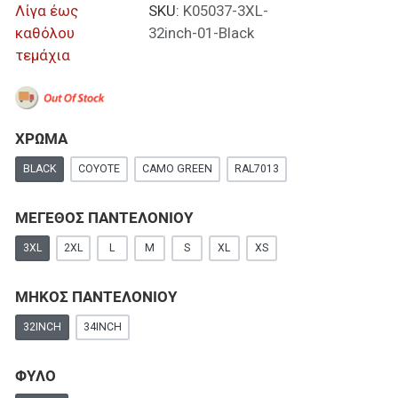
Λίγα έως
SKU:
K05037-3XL-
καθόλου
32inch-01-Black
τεμάχια
ΧΡΩΜΑ
BLACK
COYOTE
CAMO GREEN
RAL7013
ΜΕΓΕΘΟΣ ΠΑΝΤΕΛΟΝΙΟΥ
3XL
2XL
L
M
S
XL
XS
ΜΗΚΟΣ ΠΑΝΤΕΛΟΝΙΟΥ
32INCH
34INCH
ΦΥΛΟ