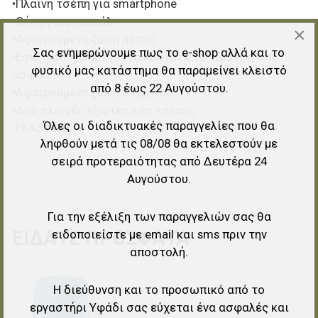
•Πλαϊνή τσέπη για smartphone
•Θήκη για μπουκάλι
×
•Αφαιρούμενη ζώνη μέσης
Σας ενημερώνουμε πως το e-shop αλλά και το
•Εσωτερική θήκη για να κρατάτε τα τιμαλφή σας
φυσικό μας κατάστημα θα παραμείνει κλειστό
ασφαλή
από 8 έως 22 Αυγούστου.
•Αφαιρούμενη ζώνη στέρνου
•Δύο πλαϊνές εξωτερικές τσέπες
Όλες οι διαδικτυακές παραγγελίες που θα
•PFAS FREE
ληφθούν μετά τις 08/08 θα εκτελεστούν με
σειρά προτεραιότητας από Δευτέρα 24
Αυγούστου.
Για την εξέλιξη των παραγγελιών σας θα
ΕΊΔΑΤΕ ΠΡΌΣΦΑΤΑ
ειδοποιείστε με email και sms πριν την
αποστολή.
Προσθήκη στα αγαπημένα
Η διεύθυνση και το προσωπικό από το
εργαστήρι Υφάδι σας εύχεται ένα ασφαλές και