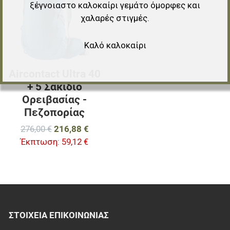
Προσθήκη για σύγκριση
ξέγνοιαστο καλοκαίρι γεμάτο όμορφες και
χαλαρές στιγμές.
Γρήγορη ματιά
Καλό καλοκαίρι
Aircontact Ultra 40
+ 5 Σακίδιο
Ορειβασίας -
Πεζοπορίας
276,00 €
216,88 €
Έκπτωση:
59,12 €
ΣΤΟΙΧΕΊΑ EΠΙΚΟΙΝΩΝΊΑΣ