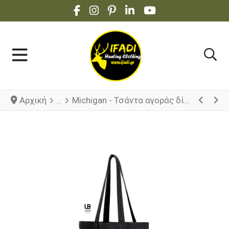
FACEBOOK SOCIAL LINK
INSTAGRAM SOCIAL LINK
PINTEREST SOCIAL LINK
LINKEDIN SOCIAL LINK
YOUTUBE SOCIAL 
Αρχική
Michigan - Τσάντα αγοράς δίχρωμη με τσέπη