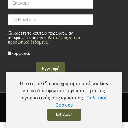
Κλικάρετε το κουτάκι παρακάτω αν
συμφωνείτε με την
πολιτική μας για τα
προσωπικά δεδομένα
.
Privacy checkbox
*
Συμφωνώ
Εγγραφή
Η ιστοσελίδα μας χρησιμοποιεί cookies
για να διασφαλίσει την ποιότητα της
αγοραστικής σας εμπειρίας.
Πολιτική
Copyright © 2026 Υφάδι - Tactical Store – Developed by
I.Papakostas
Cookies
ΕΝΤΆΞΕΙ!
0
0
0