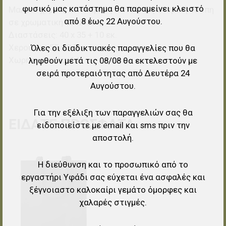
φυσικό μας κατάστημα θα παραμείνει κλειστό
Μακριά χερούλια - Φαρδύς πάτος - Εξωτερική τσέπη
από 8 έως 22 Αυγούστου.
σε χρωματική αντίθεση
Διαστάσεις: 40 x 35 + 10 εκ.
Χερούλια: 55 x 2,5 εκ.
Όλες οι διαδικτυακές παραγγελίες που θα
Χωρητικότητα: 14L
ληφθούν μετά τις 08/08 θα εκτελεστούν με
σειρά προτεραιότητας από Δευτέρα 24
Αυγούστου.
Για την εξέλιξη των παραγγελιών σας θα
ΕΊΔΑΤΕ ΠΡΌΣΦΑΤΑ
ειδοποιείστε με email και sms πριν την
αποστολή.
Προσθήκη στα αγαπημένα
Η διεύθυνση και το προσωπικό από το
εργαστήρι Υφάδι σας εύχεται ένα ασφαλές και
Προσθήκη για σύγκριση
ξέγνοιαστο καλοκαίρι γεμάτο όμορφες και
χαλαρές στιγμές.
Γρήγορη ματιά