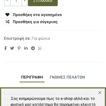
Ποσότητα
ΚΑΜΊΑ ΑΞΊΑ
+
Προσθήκη στα αγαπημένα
Προσθήκη για σύγκριση
Επιστροφή σε:
Για ψώνια
ΠΕΡΙΓΡΑΦΉ
ΓΝΏΜΕΣ ΠΕΛΑΤΏΝ
×
Μακριά χερούλια - Φερμουάρ - Εσωτερική τσέπη -
Σας ενημερώνουμε πως το e-shop αλλά και το
Φαρδύς πάτος - Μεγάλη επιφάνεια εκτύπωσης
φυσικό μας κατάστημα θα παραμείνει κλειστό
Διαστάσεις: 55 x 35 + 14εκ.