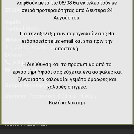
ληφθούν μετά τις 08/08 θα εκτελεστούν με
ΣΤΟΙΧΕΊΑ EΠΙΚΟΙΝΩΝΊΑΣ
σειρά προτεραιότητας από Δευτέρα 24
Αυγούστου.
Υφάδι
Tactical Store
Για την εξέλιξη των παραγγελιών σας θα
Μεγάλου Αλεξάνδρου 6
ειδοποιείστε με email και sms πριν την
Τ.Κ.
351 00
,
Λαμία - Φθιώτιδα
αποστολή.
Ελλάδα
(+30) 22310 24808
Η διεύθυνση και το προσωπικό από το
info@ifadi.gr
εργαστήρι Υφάδι σας εύχεται ένα ασφαλές και
ξέγνοιαστο καλοκαίρι γεμάτο όμορφες και
Ωράριο λειτουργίας
χαλαρές στιγμές.
Δευτέρα - Παρασκευή: 8:00 π.μ. - 4:00 μ.μ.
Καλό καλοκαίρι
ΜΕΝΟΎ ΠΕΛΑΤΏΝ