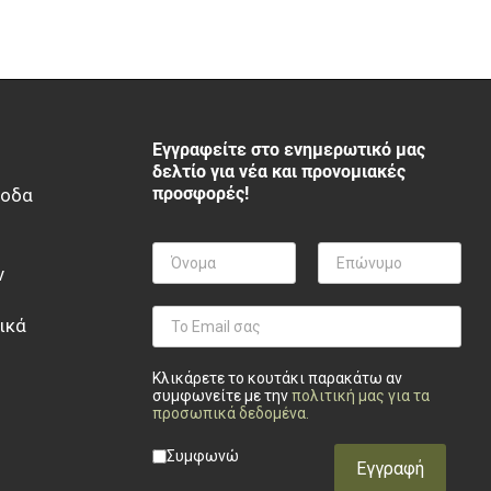
Εγγραφείτε στο ενημερωτικό μας
δελτίο για νέα και προνομιακές
προσφορές!
ξοδα
ν
ικά
Κλικάρετε το κουτάκι παρακάτω αν
συμφωνείτε με την
πολιτική μας για τα
προσωπικά δεδομένα
.
Privacy checkbox
*
Συμφωνώ
Εγγραφή