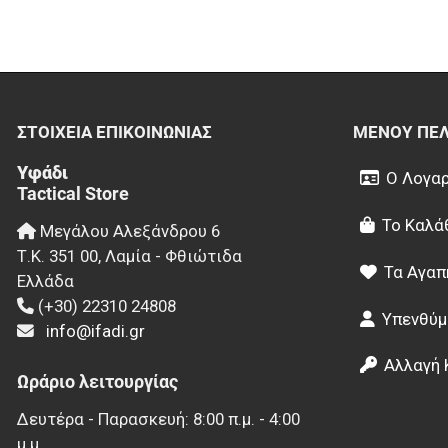
ΣΤΟΙΧΕΊΑ EΠΙΚΟΙΝΩΝΊΑΣ
ΜΕΝΟΎ ΠΕ
Υφάδι
Ο Λογαρ
Tactical Store
Το Καλά
Μεγάλου Αλεξάνδρου 6
Τ.Κ.
351 00
,
Λαμία - Φθιώτιδα
Τα Αγαπ
Ελλάδα
(+30) 22310 24808
Υπενθύμ
info@ifadi.gr
Αλλαγή 
Ωράριο λειτουργίας
Δευτέρα - Παρασκευή: 8:00 π.μ. - 4:00
μ.μ.