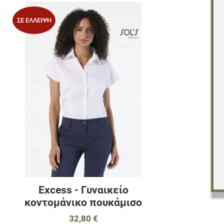
Προσθήκη στα 
ΣΕ ΈΛΛΕΙΨΗ
Προσθήκη για σ
Γρήγορη ματιά
Excess - Γυναικείο
κοντομάνικο πουκάμισο
32,80 €