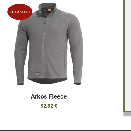
Προσθήκη στα 
ΣΕ ΈΛΛΕΙΨΗ
Προσθήκη για σ
Γρήγορη ματιά
Arkos Fleece
52,82 €