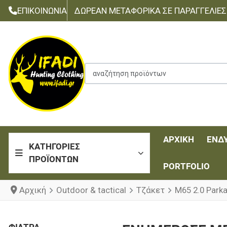
ΕΠΙΚΟΙΝΩΝΊΑ
ΔΩΡΕΆΝ ΜΕΤΑΦΟΡΙΚΆ ΣΕ ΠΑΡΑΓΓΕΛΊΕΣ Τ
αναζήτηση προϊόντων
ΑΡΧΙΚΉ
ΈΝΔ
ΚΑΤΗΓΟΡΊΕΣ
ΠΡΟΪΌΝΤΩΝ
PORTFOLIO
Αρχική
Outdoor & tactical
Τζάκετ
M65 2.0 Park