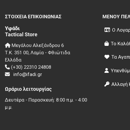
ΣΤΟΙΧΕΊΑ EΠΙΚΟΙΝΩΝΊΑΣ
ΜΕΝΟΎ ΠΕ
Υφάδι
Ο Λογαρ
Tactical Store
Το Καλά
Μεγάλου Αλεξάνδρου 6
Τ.Κ.
351 00
,
Λαμία - Φθιώτιδα
Τα Αγαπ
Ελλάδα
(+30) 22310 24808
Υπενθύμ
info@ifadi.gr
Αλλαγή 
Ωράριο λειτουργίας
Δευτέρα - Παρασκευή: 8:00 π.μ. - 4:00
μ.μ.