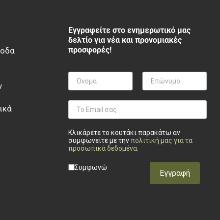
Εγγραφείτε στο ενημερωτικό μας
δελτίο για νέα και προνομιακές
προσφορές!
ξοδα
ν
ικά
Κλικάρετε το κουτάκι παρακάτω αν
συμφωνείτε με την
πολιτική μας για τα
προσωπικά δεδομένα
.
Privacy checkbox
*
Συμφωνώ
Εγγραφή