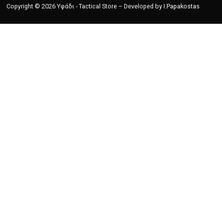
Copyright © 2026 Υφάδι - Tactical Store – Developed by
I.Papakostas