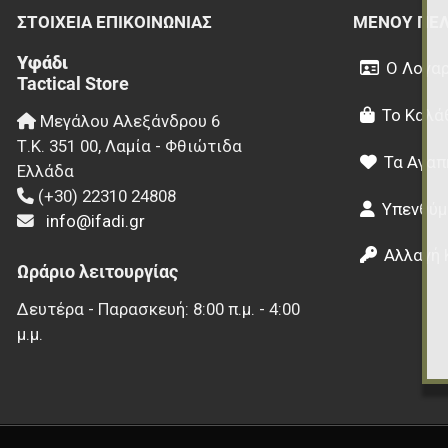
ΣΤΟΙΧΕΊΑ EΠΙΚΟΙΝΩΝΊΑΣ
ΜΕΝΟΎ ΠΕ
Υφάδι
Ο Λογαρ
Tactical Store
Το Καλά
Μεγάλου Αλεξάνδρου 6
Τ.Κ.
351 00
,
Λαμία - Φθιώτιδα
Τα Αγαπ
Ελλάδα
(+30) 22310 24808
Υπενθύμ
info@ifadi.gr
Αλλαγή 
Ωράριο λειτουργίας
Δευτέρα - Παρασκευή: 8:00 π.μ. - 4:00
μ.μ.