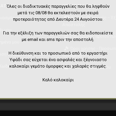
ΛΑΤΏΝ
ΧΡΉΣΙΜΑ LINKS
Όλες οι διαδικτυακές παραγγελίες που θα ληφθούν
μετά τις 08/08 θα εκτελεστούν με σειρά
ιασμός μου
Τρόποι Πληρωμής – Έ
προτεραιότητας από Δευτέρα 24 Αυγούστου.
Αποστολής
θι μου
Για την εξέλιξη των παραγγελιών σας θα ειδοποιείστε
Επιστροφές προϊόντω
με email και sms πριν την αποστολή.
ημένα μου
Όροι χρήσης - Προσωπ
Η διεύθυνση και το προσωπικό από το εργαστήρι
ιση ονόματος χρήστη
δεδομένα
Υφάδι σας εύχεται ένα ασφαλές και ξέγνοιαστο
καλοκαίρι γεμάτο όμορφες και χαλαρές στιγμές.
Κωδικού
Πολιτική Απορρήτου
Καλό καλοκαίρι