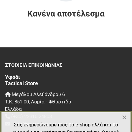
Κανένα αποτέλεσμα
ΣΤΟΙΧΕΊΑ EΠΙΚΟΙΝΩΝΊΑΣ
Υφάδι
Tactical Store
Μεγάλου Αλεξάνδρου 6
Τ.Κ.
351 00
,
Λαμία - Φθιώτιδα
Ελλάδα
×
(+30) 22310 24808
info@ifadi.gr
Σας ενημερώνουμε πως το e-shop αλλά και το
φυσικό μας κατάστημα θα παραμείνει κλειστό