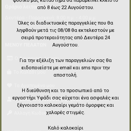
Ωράριο λειτουργίας
από 8 έως 22 Αυγούστου.
Δευτέρα - Παρασκευή: 8:00 π.μ. - 4:00 μ.μ.
Όλες οι διαδικτυακές παραγγελίες που θα
ληφθούν μετά τις 08/08 θα εκτελεστούν με
σειρά προτεραιότητας από Δευτέρα 24
Αυγούστου.
ΜΕΝΟΎ ΠΕΛΑΤΏΝ
Ο Λογαριασμός μου
Για την εξέλιξη των παραγγελιών σας θα
ειδοποιείστε με email και sms πριν την
Το Καλάθι μου
αποστολή.
Τα Αγαπημένα μου
Η διεύθυνση και το προσωπικό από το
εργαστήρι Υφάδι σας εύχεται ένα ασφαλές και
Υπενθύμιση ονόματος χρήστη
ξέγνοιαστο καλοκαίρι γεμάτο όμορφες και
χαλαρές στιγμές.
Αλλαγή Κωδικού
Καλό καλοκαίρι