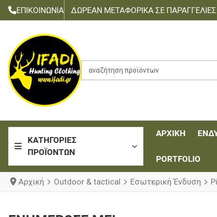
ΕΠΙΚΟΙΝΩΝΊΑ
ΔΩΡΕΆΝ ΜΕΤΑΦΟΡΙΚΆ ΣΕ ΠΑΡΑΓΓΕΛΊΕΣ Τ
αναζήτηση προϊόντων
ΑΡΧΙΚΉ
ΈΝΔ
ΚΑΤΗΓΟΡΊΕΣ
ΠΡΟΪΌΝΤΩΝ
PORTFOLIO
Αρχική
Outdoor & tactical
Εσωτερική Ένδυση
P