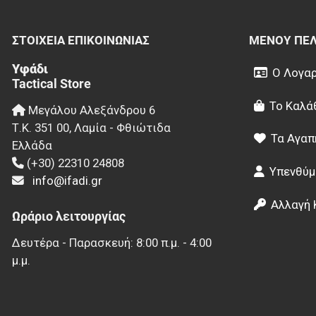
ΣΤΟΙΧΕΊΑ EΠΙΚΟΙΝΩΝΊΑΣ
ΜΕΝΟΎ ΠΕ
Υφάδι
Ο Λογαρ
Tactical Store
Το Καλά
Μεγάλου Αλεξάνδρου 6
Τ.Κ.
351 00
,
Λαμία - Φθιώτιδα
Τα Αγαπ
Ελλάδα
(+30) 22310 24808
Υπενθύμ
info@ifadi.gr
Αλλαγή 
Ωράριο λειτουργίας
Δευτέρα - Παρασκευή: 8:00 π.μ. - 4:00
μ.μ.