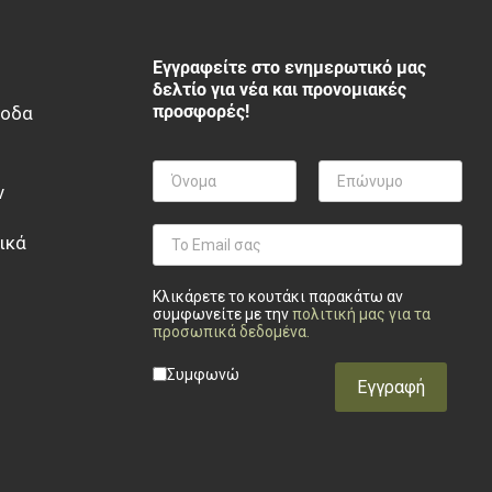
Εγγραφείτε στο ενημερωτικό μας
δελτίο για νέα και προνομιακές
προσφορές!
ξοδα
ν
ικά
Κλικάρετε το κουτάκι παρακάτω αν
συμφωνείτε με την
πολιτική μας για τα
προσωπικά δεδομένα
.
Privacy checkbox
*
Συμφωνώ
Εγγραφή