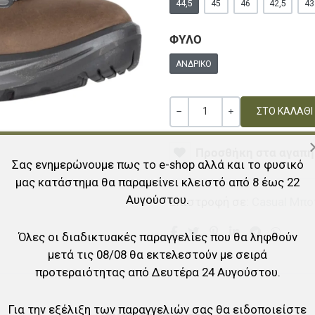
44,5
45
46
42,5
43
ΦΥΛΟ
ΑΝΔΡΙΚΌ
Ποσότητα
ΚΑΜΊΑ ΑΞΊΑ
+
Προσθήκη στα αγαπη
Σας ενημερώνουμε πως το e-shop αλλά και το φυσικό
μας κατάστημα θα παραμείνει κλειστό από 8 έως 22
Αυγούστου.
Επιστροφή σε:
Casual Μπο
Όλες οι διαδικτυακές παραγγελίες που θα ληφθούν
μετά τις 08/08 θα εκτελεστούν με σειρά
προτεραιότητας από Δευτέρα 24 Αυγούστου.
Για την εξέλιξη των παραγγελιών σας θα ειδοποιείστε