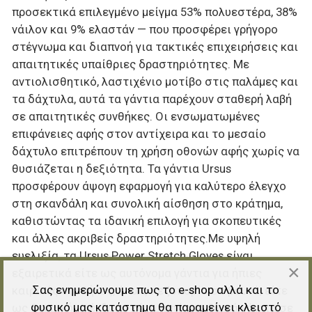
προσεκτικά επιλεγμένο μείγμα 53% πολυεστέρα, 38%
νάιλον και 9% ελαστάν — που προσφέρει γρήγορο
στέγνωμα και διαπνοή για τακτικές επιχειρήσεις και
απαιτητικές υπαίθριες δραστηριότητες. Με
αντιολισθητικό, λαστιχένιο μοτίβο στις παλάμες και
τα δάχτυλα, αυτά τα γάντια παρέχουν σταθερή λαβή
σε απαιτητικές συνθήκες. Οι ενσωματωμένες
επιφάνειες αφής στον αντίχειρα και το μεσαίο
δάχτυλο επιτρέπουν τη χρήση οθονών αφής χωρίς να
θυσιάζεται η δεξιότητα. Τα γάντια Ursus
προσφέρουν άψογη εφαρμογή για καλύτερο έλεγχο
στη σκανδάλη και συνολική αίσθηση στο κράτημα,
καθιστώντας τα ιδανική επιλογή για σκοπευτικές
και άλλες ακριβείς δραστηριότητες.Με υψηλή
ευελιξία, τα Ursus Power Stretch Gloves είναι
×
εξαιρετικά είτε ως αυτόνομα γάντια για ήπιες
Σας ενημερώνουμε πως το e-shop αλλά και το
καιρικές συνθήκες, όπως πεζοπορία σε βουνό, είτε
φυσικό μας κατάστημα θα παραμείνει κλειστό
ως θερμική επένδυση κάτω από πιο βαριά γάντια σε