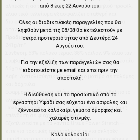
από 8 έως 22 Αυγούστου.
αλπικές ή αστικές επιχειρήσεις. Το χαμηλού προφίλ,
ελαστικό τελείωμα εξασφαλίζει σταθερή και
διακριτική εφαρμογή, διατηρώντας τη θερμότητα
Όλες οι διαδικτυακές παραγγελίες που θα
όταν χρησιμοποιούνται ως επένδυση.
ληφθούν μετά τις 08/08 θα εκτελεστούν με
Προδιαγραφές
Polartec® Power Stretch® Pro
σειρά προτεραιότητας από Δευτέρα 24
241g/m²
Αυγούστου.
Σύνθεση: 53% πολυεστέρας, 38% νάιλον, 9% ελαστάν
Συμβατότητα με οθόνες αφής: Αντίχειρας και μεσαίο
Για την εξέλιξη των παραγγελιών σας θα
δάχτυλο
ειδοποιείστε με email και sms πριν την
Λαβή: Αντιολισθητικό λαστιχένιο μοτίβο σε παλάμες
αποστολή.
και δάχτυλα
Εφαρμογή: Άνετη και πλήρως ελαστική για βέλτιστο
Η διεύθυνση και το προσωπικό από το
έλεγχο στη σκανδάλη
εργαστήρι Υφάδι σας εύχεται ένα ασφαλές και
Πολλαπλή χρήση: Ιδανικό για αυτόνομη χρήση ή ως
ξέγνοιαστο καλοκαίρι γεμάτο όμορφες και
επένδυση σε ψυχρές συνθήκες
χαλαρές στιγμές.
Εξοπλιστείτε με τα γάντια Ursus Power Stretch —
είτε για τακτικές αποστολές είτε για σκληρές
Καλό καλοκαίρι
υπαίθριες αποστολές, αυτά τα γάντια προσφέρουν