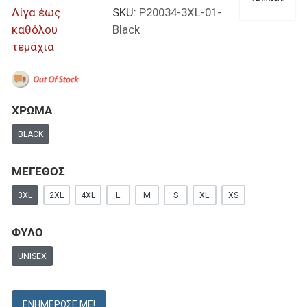
Λίγα έως
SKU:
P20034-3XL-01-
καθόλου
Black
τεμάχια
ΧΡΩΜΑ
BLACK
ΜΕΓΕΘΟΣ
3XL
2XL
4XL
L
M
S
XL
XS
ΦΥΛΟ
UNISEX
ΕΝΗΜΈΡΩΣΕ ΜΕ!