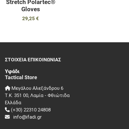
Stretch Polartec®
Gloves
29,25 €
ΣΤΟΙΧΕΊΑ EΠΙΚΟΙΝΩΝΊΑΣ
Υφάδι
Tactical Store
Μεγάλου Αλεξάνδρου 6
Τ.Κ.
351 00
,
Λαμία - Φθιώτιδα
Ελλάδα
(+30) 22310 24808
info@ifadi.gr