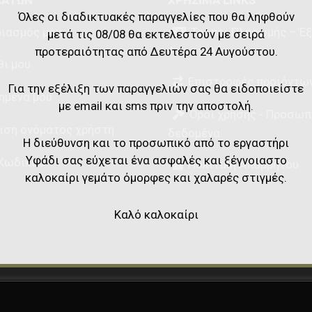
Όλες οι διαδικτυακές παραγγελίες που θα ληφθούν
ιασμός μου
Τρόποι Πληρωμής – Έ
μετά τις 08/08 θα εκτελεστούν με σειρά
Αποστολής
προτεραιότητας από Δευτέρα 24 Αυγούστου.
θι μου
Επιστροφές προϊόντω
Για την εξέλιξη των παραγγελιών σας θα ειδοποιείστε
ημένα μου
με email και sms πριν την αποστολή.
Όροι χρήσης - Προσωπ
ιση ονόματος χρήστη
δεδομένα
Η διεύθυνση και το προσωπικό από το εργαστήρι
Υφάδι σας εύχεται ένα ασφαλές και ξέγνοιαστο
Κωδικού
Πολιτική Απορρήτου
καλοκαίρι γεμάτο όμορφες και χαλαρές στιγμές.
Καλό καλοκαίρι