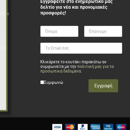
Εγγραφείτε στο ενημερωτικό μας
δελτίο για νέα και προνομιακές
προσφορές!
ξοδα
ν
ικά
Κλικάρετε το κουτάκι παρακάτω αν
συμφωνείτε με την
πολιτική μας για τα
προσωπικά δεδομένα
.
Privacy checkbox
*
Συμφωνώ
Εγγραφή