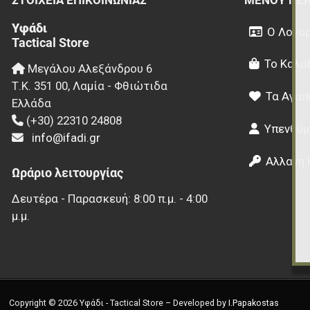
Υφάδι
Ο Λογαρ
Tactical Store
Το Καλά
Μεγάλου Αλεξάνδρου 6
Τ.Κ.
351 00
,
Λαμία - Φθιώτιδα
Τα Αγαπ
Ελλάδα
(+30) 22310 24808
Υπενθύμ
info@ifadi.gr
Αλλαγή 
Ωράριο λειτουργίας
Δευτέρα - Παρασκευή: 8:00 π.μ. - 4:00
μ.μ.
Copyright © 2026 Υφάδι - Tactical Store – Developed by
I.Papakostas