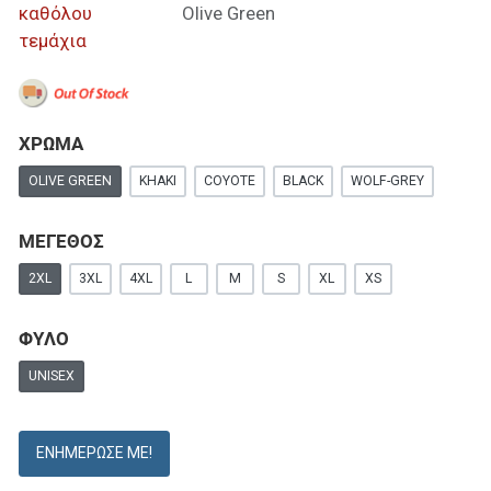
καθόλου
Olive Green
τεμάχια
ΧΡΩΜΑ
OLIVE GREEN
KHAKI
COYOTE
BLACK
WOLF-GREY
ΜΕΓΕΘΟΣ
2XL
3XL
4XL
L
M
S
XL
XS
ΦΥΛΟ
UNISEX
ΕΝΗΜΈΡΩΣΕ ΜΕ!