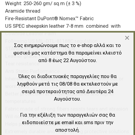
Weight: 250-260 gm/ sq.m (± 3 %)
Aramide thread
Fire-Resistant DuPont® Nomex™ Fabric
US SPEC sheepskin leather 7-8 mm combined with
Cowhide Leather Palm
×
Following US MIL-DTL-81188C regulation
Σας ενημερώνουμε πως το e-shop αλλά και το
STANDARD 100 by OEKO-TEX®
φυσικό μας κατάστημα θα παραμείνει κλειστό
Leather grade: High
από 8 έως 22 Αυγούστου.
Tear resistance
Anti Static Performance
Όλες οι διαδικτυακές παραγγελίες που θα
Inherent flame resistance that cant be washed out or
ληφθούν μετά τις 08/08 θα εκτελεστούν με
worn away
σειρά προτεραιότητας από Δευτέρα 24
Better protection at longer exposures and higher
Αυγούστου.
temperatures
Fabric made of strong fibers resists tears and abrasion
Για την εξέλιξη των παραγγελιών σας θα
Will not melt or drip
ειδοποιείστε με email και sms πριν την
Helps provide valuable escape time
αποστολή.
Extremely durable and long-lasting protective solutions