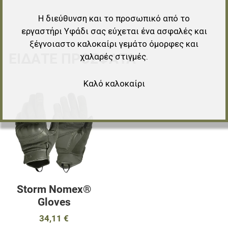
Η διεύθυνση και το προσωπικό από το
εργαστήρι Υφάδι σας εύχεται ένα ασφαλές και
ξέγνοιαστο καλοκαίρι γεμάτο όμορφες και
ΕΊΔΑΤΕ ΠΡΌΣΦΑΤΑ
χαλαρές στιγμές.
Καλό καλοκαίρι
Προσθήκη στα αγαπημένα
Προσθήκη για σύγκριση
Γρήγορη ματιά
Storm Nomex®
Gloves
34,11 €