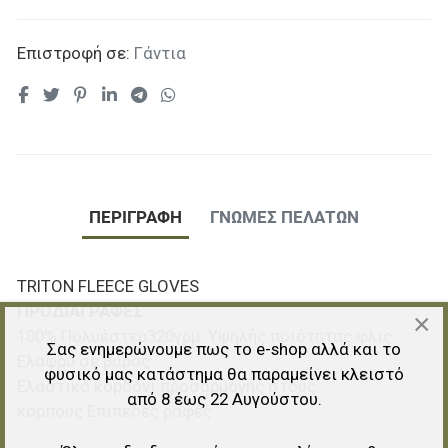
Επιστροφή σε:
Γάντια
ΠΕΡΙΓΡΑΦΉ
ΓΝΏΜΕΣ ΠΕΛΑΤΏΝ
TRITON FLEECE GLOVES
ΠΡΟΔΙΑΓΡΑΦΕΣ
×
100% Πολυέστερ320γρμ. Υψηλής ποιότητας φλις
Σας ενημερώνουμε πως το e-shop αλλά και το
Ελαφρύ σε βάρος
φυσικό μας κατάστημα θα παραμείνει κλειστό
Ελαστικό κορδόνι προσαρμογής στους
από 8 έως 22 Αυγούστου.
καρπούς Επίπεδες ραφές