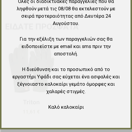
Όλες οι διαδικτυακές παραγγελίες που θα
ληφθούν μετά τις 08/08 θα εκτελεστούν με
σειρά προτεραιότητας από Δευτέρα 24
Αυγούστου.
ΕΊΔΑΤΕ ΠΡΌΣΦΑΤΑ
Για την εξέλιξη των παραγγελιών σας θα
ειδοποιείστε με email και sms πριν την
Προσθήκη στα αγαπημένα
αποστολή.
Προσθήκη για σύγκριση
Η διεύθυνση και το προσωπικό από το
Γρήγορη ματιά
εργαστήρι Υφάδι σας εύχεται ένα ασφαλές και
ξέγνοιαστο καλοκαίρι γεμάτο όμορφες και
χαλαρές στιγμές.
Triton
Καλό καλοκαίρι
11,61 €