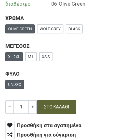
διαθέσιμο
06-Olive Green
ΧΡΩΜΑ
OLIVE GREEN
WOLF-GREY
BLACK
ΜΕΓΕΘΟΣ
XL-2XL
M-L
XS-S
ΦΥΛΟ
UNISEX
Ποσότητα
ΚΑΜΊΑ ΑΞΊΑ
+
Προσθήκη στα αγαπημένα
Προσθήκη για σύγκριση