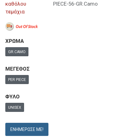
καθόλου
PIECE-56-GR.Camo
τεμάχια
ΧΡΩΜΑ
GR.CAMO
ΜΕΓΕΘΟΣ
PER PIECE
ΦΥΛΟ
UNISEX
ΕΝΗΜΈΡΩΣΕ ΜΕ!