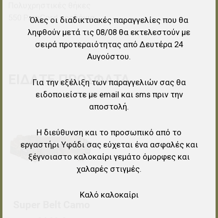
Πολυχρηστικές θήκες
550 ParaCord κορδόνια
Όλες οι διαδικτυακές παραγγελίες που θα
ληφθούν μετά τις 08/08 θα εκτελεστούν με
σειρά προτεραιότητας από Δευτέρα 24
Αυγούστου.
ΕΊΔΑΤΕ ΠΡΌΣΦΑΤΑ
Για την εξέλιξη των παραγγελιών σας θα
ειδοποιείστε με email και sms πριν την
αποστολή.
Προσθήκη στα αγαπημένα
Η διεύθυνση και το προσωπικό από το
Προσθήκη για σύγκριση
εργαστήρι Υφάδι σας εύχεται ένα ασφαλές και
Γρήγορη ματιά
ξέγνοιαστο καλοκαίρι γεμάτο όμορφες και
χαλαρές στιγμές.
Καλό καλοκαίρι
Super Belt Camo