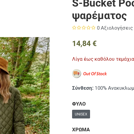
S-Bucket Po
ψαρέματος
0 Αξιολογήσεις
14,84 €
Λίγα έως καθόλου τεμάχι
Σύνθεση:
100% Ανακυκλωμέν
ΦΥΛΟ
UNISEX
ΧΡΩΜΑ