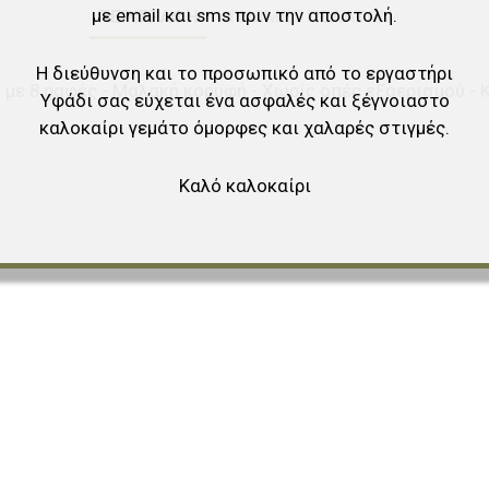
με email και sms πριν την αποστολή.
ΠΕΡΙΓΡΑΦΉ
ΓΝΏΜΕΣ ΠΕΛΑΤΏΝ
Η διεύθυνση και το προσωπικό από το εργαστήρι
 με 8 ραφές - Μαλακή κορυφή - Χωρίς οπές εξαερισμού -
Υφάδι σας εύχεται ένα ασφαλές και ξέγνοιαστο
καλοκαίρι γεμάτο όμορφες και χαλαρές στιγμές.
Καλό καλοκαίρι
αγαπημένα
ύγκριση