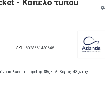
cket - Καπέλο τύπου
α
SKU:
8028661430648
ο πολυέστερ ripstop, 85g/m², Βάρος: 43g/τμχ