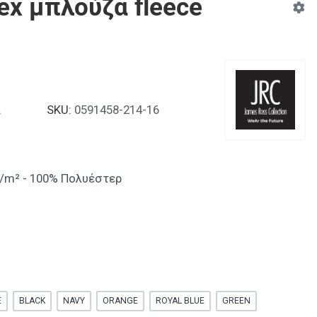
sex μπλούζα fleece
α
SKU:
0591458-214-16
g/m² - 100% Πολυέστερ
E
BLACK
NAVY
ORANGE
ROYAL BLUE
GREEN