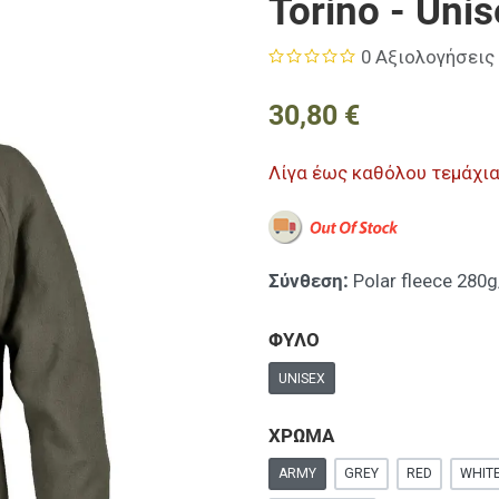
Torino - Uni
0 Αξιολογήσεις
30,80 €
Λίγα έως καθόλου τεμάχι
Σύνθεση:
Polar fleece 280
ΦΥΛΟ
UNISEX
ΧΡΩΜΑ
ARMY
GREY
RED
WHIT