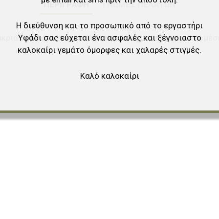
ΠΕΡΙΓΡΑΦΉ
ΓΝΏΜΕΣ ΠΕΛΑΤΏΝ
Η διεύθυνση και το προσωπικό από το εργαστήρι
Υφάδι σας εύχεται ένα ασφαλές και ξέγνοιαστο
κριά ρεγκλάν μανίκια - Λάστιχο στις μανσέτες και τη μέσ
καλοκαίρι γεμάτο όμορφες και χαλαρές στιγμές.
Καλό καλοκαίρι
αγαπημένα
ύγκριση