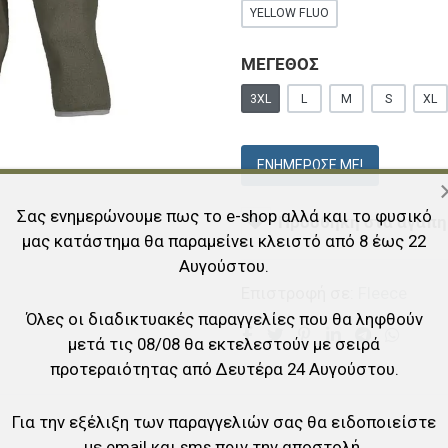
YELLOW FLUO
ΜΕΓΕΘΟΣ
3XL
L
M
S
XL
ΕΝΗΜΈΡΩΣΕ ΜΕ!
Σας ενημερώνουμε πως το e-shop αλλά και το φυσικό
Προσθήκη στα αγαπη
μας κατάστημα θα παραμείνει κλειστό από 8 έως 22
Αυγούστου.
Επιστροφή σε:
Fleece
Όλες οι διαδικτυακές παραγγελίες που θα ληφθούν
μετά τις 08/08 θα εκτελεστούν με σειρά
προτεραιότητας από Δευτέρα 24 Αυγούστου.
Για την εξέλιξη των παραγγελιών σας θα ειδοποιείστε
με email και sms πριν την αποστολή.