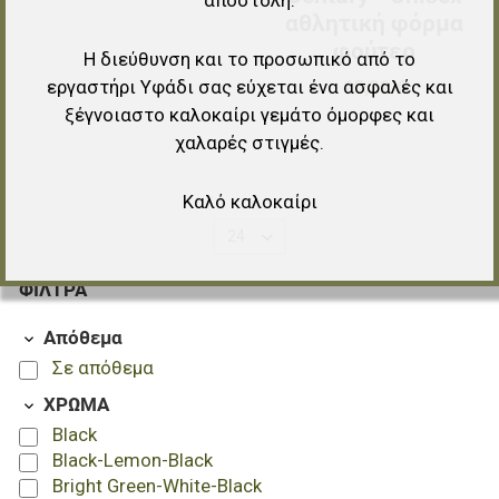
αποστολή.
αθλητική φόρμα
φούτερ
Η διεύθυνση και το προσωπικό από το
45,22 €
εργαστήρι Υφάδι σας εύχεται ένα ασφαλές και
ξέγνοιαστο καλοκαίρι γεμάτο όμορφες και
χαλαρές στιγμές.
Καλό καλοκαίρι
24
ΦΊΛΤΡΑ
Απόθεμα
Σε απόθεμα
ΧΡΩΜΑ
Black
Black-Lemon-Black
Bright Green-White-Black