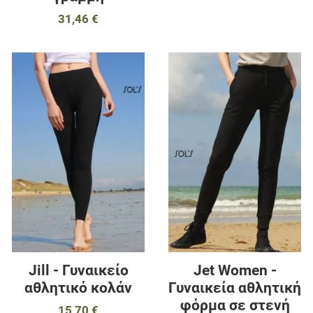
31,46 €
Προσθήκη στα αγαπημένα
Π
Προσθήκη για σύγκριση
Π
Γρήγορη ματιά
Γ
Jill - Γυναικείο
Jet Women -
αθλητικό κολάν
Γυναικεία αθλητική
φόρμα σε στενή
15,70 €