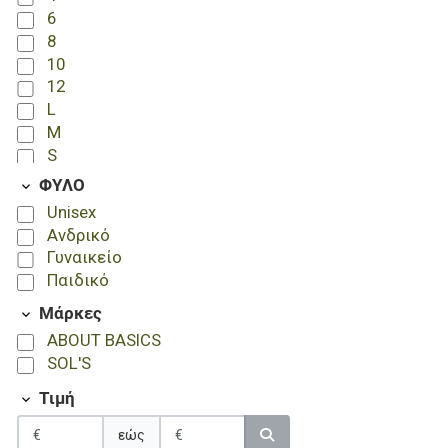
6
8
10
12
L
M
S
XL
ΦΥΛΟ
XS
Unisex
XXL
Ανδρικό
Γυναικείο
Παιδικό
Μάρκες
ABOUT BASICS
SOL'S
Τιμή
εώς