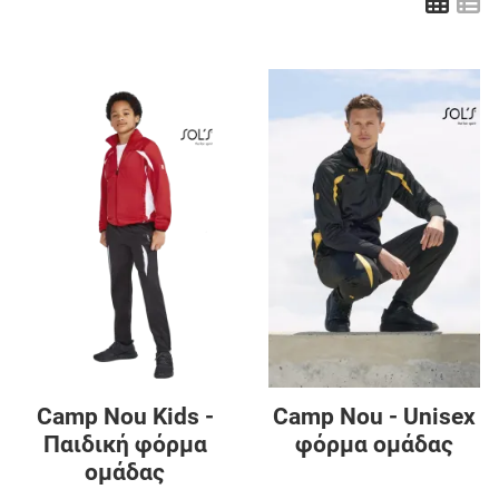
Πλέ
Λ
Προσθήκη στα αγαπημένα
Π
Προσθήκη για σύγκριση
Π
Γρήγορη ματιά
Γ
Camp Nou Kids -
Camp Nou - Unisex
Παιδική φόρμα
φόρμα ομάδας
ομάδας