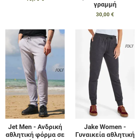
γραμμή
30,00 €
Προσθήκη στα αγαπημένα
Π
Προσθήκη για σύγκριση
Π
Γρήγορη ματιά
Γ
Jet Men - Ανδρική
Jake Women -
αθλητική φόρμα σε
Γυναικεία αθλητική