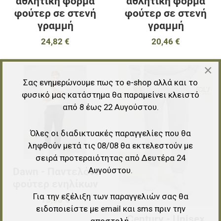
αθλητική φόρμα
αθλητική φόρμα
φούτερ σε στενή
φούτερ σε στενή
γραμμή
γραμμή
24,82 €
20,46 €
×
Προσθήκη στα αγαπημένα
Π
Σας ενημερώνουμε πως το e-shop αλλά και το
φυσικό μας κατάστημα θα παραμείνει κλειστό
Προσθήκη για σύγκριση
Π
από 8 έως 22 Αυγούστου.
Γρήγορη ματιά
Γ
Όλες οι διαδικτυακές παραγγελίες που θα
ληφθούν μετά τις 08/08 θα εκτελεστούν με
σειρά προτεραιότητας από Δευτέρα 24
Αυγούστου.
Dawn - Παντελόνι
φούτερ ενηλίκων
Για την εξέλιξη των παραγγελιών σας θα
13,90 €
ειδοποιείστε με email και sms πριν την
Century - Unisex