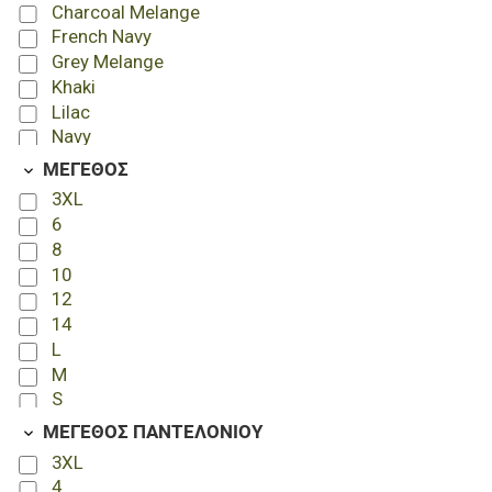
Charcoal Melange
French Navy
Grey Melange
Khaki
Lilac
Navy
Off White
ΜΕΓΕΘΟΣ
Red-White-Black
3XL
Royal Blue-Lemon-Navy
6
Royal Blue-White-Navy
8
White
10
12
14
L
M
S
XL
ΜΕΓΕΘΟΣ ΠΑΝΤΕΛΟΝΙΟΥ
XXL
3XL
4