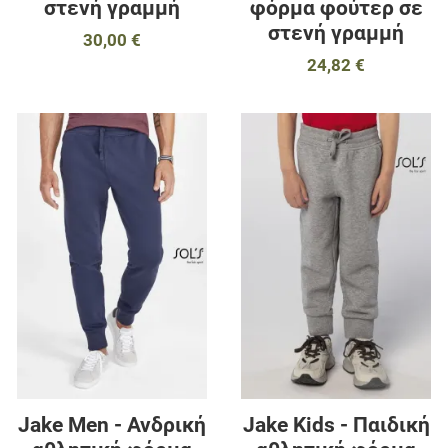
στενή γραμμή
φόρμα φούτερ σε
στενή γραμμή
30,00 €
24,82 €
Προσθήκη στα αγαπημένα
Π
Προσθήκη για σύγκριση
Π
Γρήγορη ματιά
Γ
Jake Men - Ανδρική
Jake Kids - Παιδική