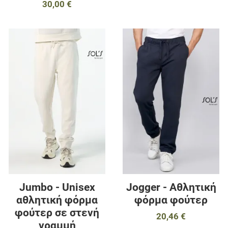
30,00 €
Προσθήκη στα αγαπημένα
Π
Προσθήκη για σύγκριση
Π
Γρήγορη ματιά
Γ
Jumbo - Unisex
Jogger - Αθλητική
αθλητική φόρμα
φόρμα φούτερ
φούτερ σε στενή
20,46 €
γραμμή