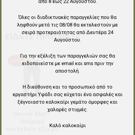
από 8 έως 22 Αυγούστου.
Όλες οι διαδικτυακές παραγγελίες που θα
ληφθούν μετά τις 08/08 θα εκτελεστούν με
σειρά προτεραιότητας από Δευτέρα 24
ΕΊΔΑΤΕ ΠΡΌΣΦΑΤΑ
Αυγούστου.
Για την εξέλιξη των παραγγελιών σας θα
Προσθήκη στα αγαπημένα
ΣΕ ΈΛΛΕΙΨΗ
ειδοποιείστε με email και sms πριν την
αποστολή.
Προσθήκη για σύγκριση
Γρήγορη ματιά
Η διεύθυνση και το προσωπικό από το
εργαστήρι Υφάδι σας εύχεται ένα ασφαλές και
ξέγνοιαστο καλοκαίρι γεμάτο όμορφες και
χαλαρές στιγμές.
Denver Man -
Ανδρικό
Καλό καλοκαίρι
παντελόνι τζιν με