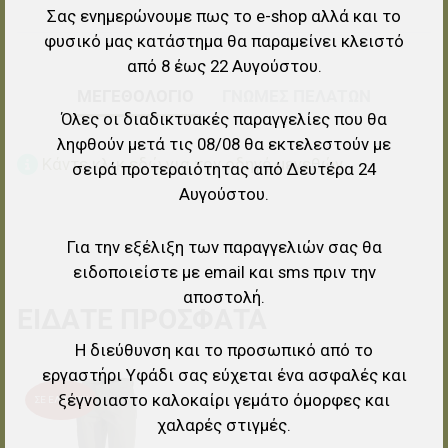
Σας ενημερώνουμε πως το e-shop αλλά και το
φυσικό μας κατάστημα θα παραμείνει κλειστό
από 8 έως 22 Αυγούστου.
ΜΕΓΕΘΟΛΟΓΙΟ
ΓΝΏΜΕΣ ΠΕΛΑΤΏΝ
Όλες οι διαδικτυακές παραγγελίες που θα
ληφθούν μετά τις 08/08 θα εκτελεστούν με
Κάντε κλικ εδώ για τον οδηγό μεγεθών.
σειρά προτεραιότητας από Δευτέρα 24
Αυγούστου.
Για την εξέλιξη των παραγγελιών σας θα
ειδοποιείστε με email και sms πριν την
αποστολή.
ΕΊΔΑΤΕ ΠΡΌΣΦΑΤΑ
Η διεύθυνση και το προσωπικό από το
εργαστήρι Υφάδι σας εύχεται ένα ασφαλές και
Προσθήκη στα αγαπημένα
ξέγνοιαστο καλοκαίρι γεμάτο όμορφες και
ΣΕ ΈΛΛΕΙΨΗ
χαλαρές στιγμές.
Προσθήκη για σύγκριση