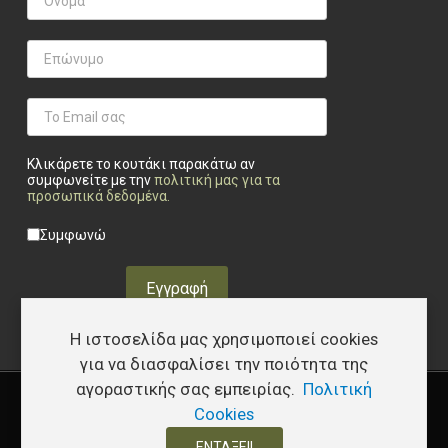
Κλικάρετε το κουτάκι παρακάτω αν
συμφωνείτε με την
πολιτική μας για τα
προσωπικά δεδομένα
.
Privacy checkbox
*
Συμφωνώ
Εγγραφή
Η ιστοσελίδα μας χρησιμοποιεί cookies
για να διασφαλίσει την ποιότητα της
αγοραστικής σας εμπειρίας.
Πολιτική
Copyright © 2026 Υφάδι - Tactical Store – Developed by
I.Papakostas
Cookies
ΕΝΤΆΞΕΙ!