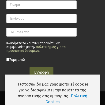
Κλικάρετε το κουτάκι παρακάτω αν
συμφωνείτε με την
πολιτική μας για τα
προσωπικά δεδομένα
.
Privacy checkbox
*
Συμφωνώ
Εγγραφή
Η ιστοσελίδα μας χρησιμοποιεί cookies
για να διασφαλίσει την ποιότητα της
αγοραστικής σας εμπειρίας.
Πολιτική
Copyright © 2026 Υφάδι - Tactical Store – Developed by
I.Papakostas
Cookies