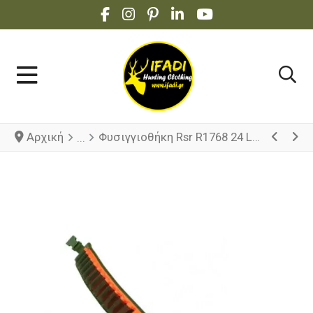
FACEBOOK SOCIAL LINK
INSTAGRAM SOCIAL LINK
PINTEREST SOCIAL LINK
LINKEDIN SOCIAL LINK
YOUTUBE SOCIAL 
Αρχική
Φυσιγγιοθήκη Rsr R1768 24 Loops Cal.12