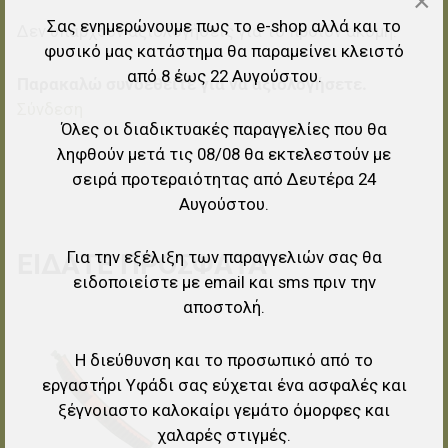
×
Σας ενημερώνουμε πως το e-shop αλλά και το
Δεν υπάρχουν αξιολογήσεις για το προϊόν ακόμη.
φυσικό μας κατάστημα θα παραμείνει κλειστό
από 8 έως 22 Αυγούστου.
Παρακαλώ συνδεθείτε για να αξιολογήσετε.
Σύνδεση
Όλες οι διαδικτυακές παραγγελίες που θα
ληφθούν μετά τις 08/08 θα εκτελεστούν με
σειρά προτεραιότητας από Δευτέρα 24
Αυγούστου.
Για την εξέλιξη των παραγγελιών σας θα
ΕΊΔΑΤΕ ΠΡΌΣΦΑΤΑ
ειδοποιείστε με email και sms πριν την
αποστολή.
Προσθήκη στα αγαπημένα
Η διεύθυνση και το προσωπικό από το
Προσθήκη για σύγκριση
εργαστήρι Υφάδι σας εύχεται ένα ασφαλές και
ξέγνοιαστο καλοκαίρι γεμάτο όμορφες και
Γρήγορη ματιά
χαλαρές στιγμές.