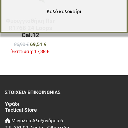
Καλό καλοκαίρι
Φυσιγγιοθήκη Rsr
R1768 24 Loops
Cal.12
86,90 €
69,51 €
Έκπτωση:
17,38 €
ΣΤΟΙΧΕΊΑ EΠΙΚΟΙΝΩΝΊΑΣ
Υφάδι
Tactical Store
Μεγάλου Αλεξάνδρου 6
Τ.Κ.
351 00
,
Λαμία - Φθιώτιδα