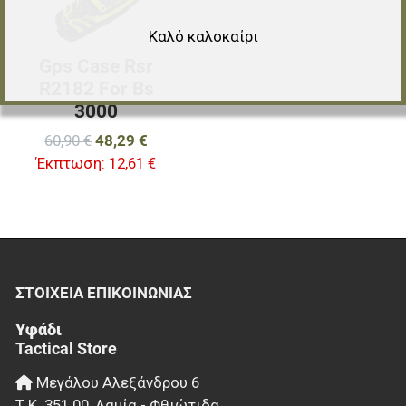
Καλό καλοκαίρι
Gps Case Rsr
R2182 For Bs
3000
60,90 €
48,29 €
Έκπτωση:
12,61 €
ΣΤΟΙΧΕΊΑ EΠΙΚΟΙΝΩΝΊΑΣ
Υφάδι
Tactical Store
Μεγάλου Αλεξάνδρου 6
Τ.Κ.
351 00
,
Λαμία - Φθιώτιδα