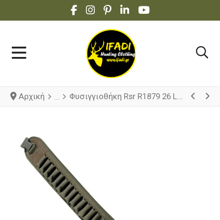
FACEBOOK SOCIAL LINK
INSTAGRAM SOCIAL LINK
PINTEREST SOCIAL LINK
LINKEDIN SOCIAL LINK
YOUTUBE SOCIAL 
Αρχική
Φυσιγγιοθήκη Rsr R1879 26 Loops Cal.12