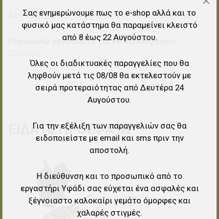
×
Σας ενημερώνουμε πως το e-shop αλλά και το
Δεν υπάρχουν αξιολογήσεις για το προϊόν ακόμη.
φυσικό μας κατάστημα θα παραμείνει κλειστό
από 8 έως 22 Αυγούστου.
Παρακαλώ συνδεθείτε για να αξιολογήσετε.
Σύνδεση
Όλες οι διαδικτυακές παραγγελίες που θα
ληφθούν μετά τις 08/08 θα εκτελεστούν με
σειρά προτεραιότητας από Δευτέρα 24
Αυγούστου.
Για την εξέλιξη των παραγγελιών σας θα
ΕΊΔΑΤΕ ΠΡΌΣΦΑΤΑ
ειδοποιείστε με email και sms πριν την
αποστολή.
Προσθήκη στα αγαπημένα
Η διεύθυνση και το προσωπικό από το
Προσθήκη για σύγκριση
εργαστήρι Υφάδι σας εύχεται ένα ασφαλές και
ξέγνοιαστο καλοκαίρι γεμάτο όμορφες και
Γρήγορη ματιά
χαλαρές στιγμές.