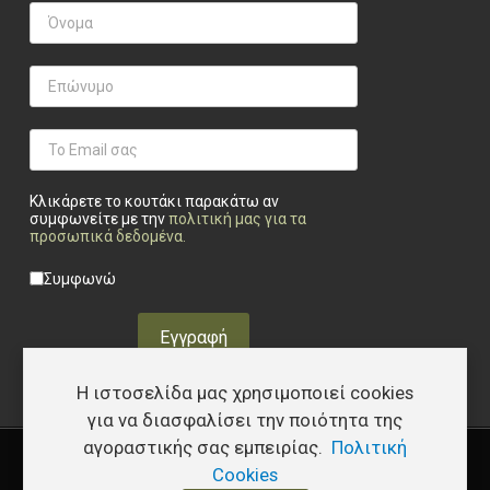
Κλικάρετε το κουτάκι παρακάτω αν
συμφωνείτε με την
πολιτική μας για τα
προσωπικά δεδομένα
.
Privacy checkbox
*
Συμφωνώ
Εγγραφή
Η ιστοσελίδα μας χρησιμοποιεί cookies
για να διασφαλίσει την ποιότητα της
αγοραστικής σας εμπειρίας.
Πολιτική
Copyright © 2026 Υφάδι - Tactical Store – Developed by
I.Papakostas
Cookies