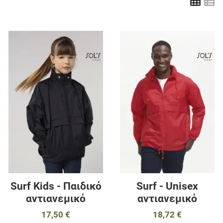
Πλέ
Λ
Προσθήκη στα αγαπημένα
Π
Προσθήκη για σύγκριση
Π
Γρήγορη ματιά
Γ
Surf Kids - Παιδικό
Surf - Unisex
αντιανεμικό
αντιανεμικό
17,50 €
18,72 €