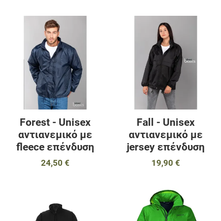
Προσθήκη στα αγαπημένα
Π
Προσθήκη για σύγκριση
Π
Γρήγορη ματιά
Γ
Forest - Unisex
Fall - Unisex
αντιανεμικό με
αντιανεμικό με
fleece επένδυση
jersey επένδυση
24,50 €
19,90 €
Προσθήκη στα αγαπημένα
Π
Προσθήκη για σύγκριση
Π