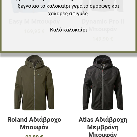
ξέγνοιαστο καλοκαίρι γεμάτο όμορφες και
χαλαρές στιγμές.
Easy M Μπουφάν
Dynamic Pro II
Μπουφάν
Καλό καλοκαίρι
169,95 €
149,90 €
Προσθήκη στα αγαπημένα
Π
Προσθήκη για σύγκριση
Π
Γρήγορη ματιά
Γ
Roland Αδιάβροχο
Atlas Αδιάβροχη
Μπουφάν
Μεμβράνη
Μπουφάν