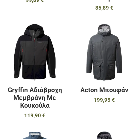
99,89 €
85,89 €
Προσθήκη στα αγαπημένα
Π
Προσθήκη για σύγκριση
Π
Γρήγορη ματιά
Γ
Gryffin Αδιάβροχη
Acton Μπουφάν
Μεμβράνη Με
199,95 €
Κουκούλα
119,90 €
Προσθήκη στα αγαπημένα
Π