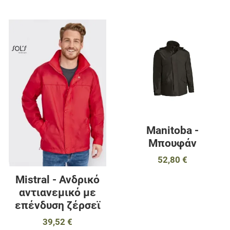
Προσθήκη στα αγαπημένα
Π
Προσθήκη για σύγκριση
Π
Γρήγορη ματιά
Γ
Manitoba -
Μπουφάν
52,80 €
Mistral - Ανδρικό
αντιανεμικό με
επένδυση ζέρσεϊ
39,52 €