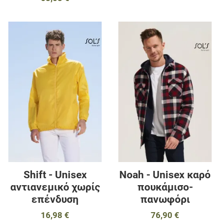
Προσθήκη στα αγαπημένα
Π
Προσθήκη για σύγκριση
Π
Γρήγορη ματιά
Γ
Shift - Unisex
Noah - Unisex καρό
αντιανεμικό χωρίς
πουκάμισο-
επένδυση
πανωφόρι
16,98 €
76,90 €