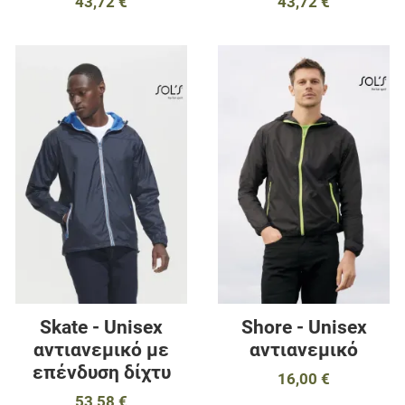
43,72 €
43,72 €
Προσθήκη στα αγαπημένα
Π
Προσθήκη για σύγκριση
Π
Γρήγορη ματιά
Γ
Skate - Unisex
Shore - Unisex
αντιανεμικό με
αντιανεμικό
επένδυση δίχτυ
16,00 €
53,58 €