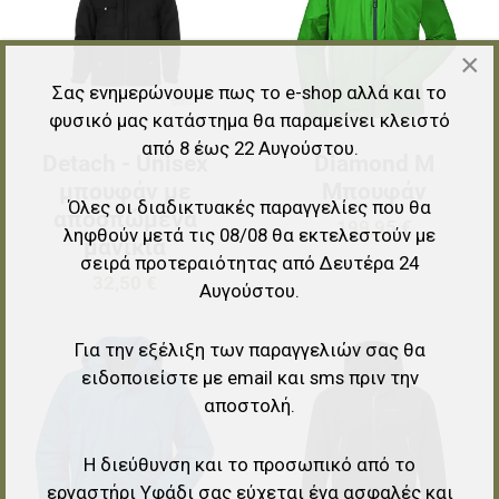
Γρήγορη ματιά
Γ
×
Σας ενημερώνουμε πως το e-shop αλλά και το
φυσικό μας κατάστημα θα παραμείνει κλειστό
από 8 έως 22 Αυγούστου.
Detach - Unisex
Diamond M
μπουφάν με
Μπουφάν
Όλες οι διαδικτυακές παραγγελίες που θα
αποσπώμενα
199,95 €
ληφθούν μετά τις 08/08 θα εκτελεστούν με
μανίκια
σειρά προτεραιότητας από Δευτέρα 24
32,50 €
Αυγούστου.
Για την εξέλιξη των παραγγελιών σας θα
Προσθήκη στα αγαπημένα
Π
ειδοποιείστε με email και sms πριν την
αποστολή.
Προσθήκη για σύγκριση
Π
Γρήγορη ματιά
Γ
Η διεύθυνση και το προσωπικό από το
εργαστήρι Υφάδι σας εύχεται ένα ασφαλές και