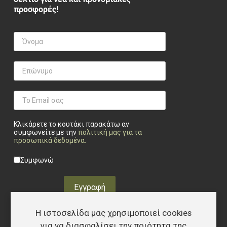
προσφορές!
Κλικάρετε το κουτάκι παρακάτω αν
συμφωνείτε με την
πολιτική μας για τα
προσωπικά δεδομένα
.
Privacy checkbox
*
Συμφωνώ
Εγγραφή
Η ιστοσελίδα μας χρησιμοποιεί cookies
για να διασφαλίσει την ποιότητα της