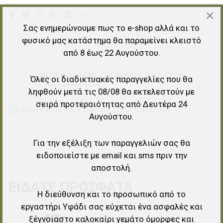
×
Σας ενημερώνουμε πως το e-shop αλλά και το
φυσικό μας κατάστημα θα παραμείνει κλειστό
από 8 έως 22 Αυγούστου.
ΜΕΓΕΘΟΛΟΓΙΟ
ΓΝΏΜΕΣ ΠΕΛΑΤΏΝ
Όλες οι διαδικτυακές παραγγελίες που θα
ληφθούν μετά τις 08/08 θα εκτελεστούν με
σειρά προτεραιότητας από Δευτέρα 24
Κάντε κλικ εδώ για τον οδηγό μεγεθών.
Αυγούστου.
Για την εξέλιξη των παραγγελιών σας θα
ειδοποιείστε με email και sms πριν την
αποστολή.
ΕΊΔΑΤΕ ΠΡΌΣΦΑΤΑ
Η διεύθυνση και το προσωπικό από το
εργαστήρι Υφάδι σας εύχεται ένα ασφαλές και
ξέγνοιαστο καλοκαίρι γεμάτο όμορφες και
Προσθήκη στα αγαπημένα