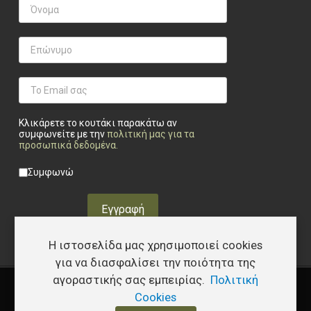
Κλικάρετε το κουτάκι παρακάτω αν
συμφωνείτε με την
πολιτική μας για τα
προσωπικά δεδομένα
.
Privacy checkbox
*
Συμφωνώ
Εγγραφή
Η ιστοσελίδα μας χρησιμοποιεί cookies
για να διασφαλίσει την ποιότητα της
αγοραστικής σας εμπειρίας.
Πολιτική
Copyright © 2026 Υφάδι - Tactical Store – Developed by
I.Papakostas
Cookies