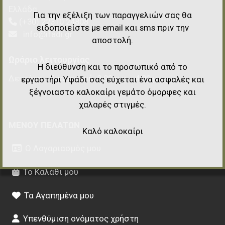
Ελλάδα
Για την εξέλιξη των παραγγελιών σας θα
(+30) 22310 24808
ειδοποιείστε με email και sms πριν την
info@ifadi.gr
αποστολή.
Ωράριο λειτουργίας
Η διεύθυνση και το προσωπικό από το
Δευτέρα - Παρασκευή: 8:00 π.μ. - 4:00 μ.μ.
εργαστήρι Υφάδι σας εύχεται ένα ασφαλές και
ξέγνοιαστο καλοκαίρι γεμάτο όμορφες και
χαλαρές στιγμές.
ΜΕΝΟΎ ΠΕΛΑΤΏΝ
Καλό καλοκαίρι
Ο Λογαριασμός μου
Το Καλάθι μου
Τα Αγαπημένα μου
Υπενθύμιση ονόματος χρήστη