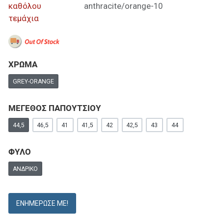
καθόλου
anthracite/orange-10
τεμάχια
ΧΡΩΜΑ
GREY-ORANGE
ΜΕΓΕΘΟΣ ΠΑΠΟΥΤΣΙΟΥ
44,5
46,5
41
41,5
42
42,5
43
44
ΦΥΛΟ
ΑΝΔΡΙΚΌ
ΕΝΗΜΈΡΩΣΕ ΜΕ!