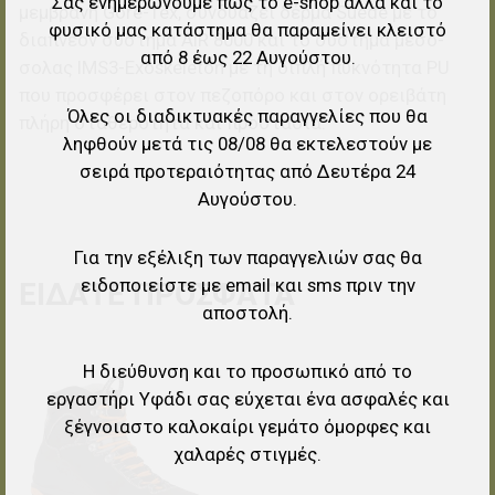
Σας ενημερώνουμε πως το e-shop αλλά και το
μεμβράνη Gore-Tex, συνδυάζει δέρμα Suede με το
φυσικό μας κατάστημα θα παραμείνει κλειστό
διαπνέον σύστημα AIR 8000 και το σύστημα μεσό-
από 8 έως 22 Αυγούστου.
σολας IMS3-Exoskeleton με τη διπλή πυκνότητα PU
που προσφέρει στον πεζοπόρο και στον ορειβάτη
Όλες οι διαδικτυακές παραγγελίες που θα
πλήρη σταθερότητα και προστασία.
ληφθούν μετά τις 08/08 θα εκτελεστούν με
σειρά προτεραιότητας από Δευτέρα 24
Αυγούστου.
Για την εξέλιξη των παραγγελιών σας θα
ειδοποιείστε με email και sms πριν την
ΕΊΔΑΤΕ ΠΡΌΣΦΑΤΑ
αποστολή.
Η διεύθυνση και το προσωπικό από το
Προσθήκη στα αγαπημένα
εργαστήρι Υφάδι σας εύχεται ένα ασφαλές και
Προσθήκη για σύγκριση
ξέγνοιαστο καλοκαίρι γεμάτο όμορφες και
χαλαρές στιγμές.
Γρήγορη ματιά