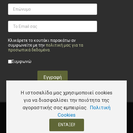
Κλικάρετε το κουτάκι παρακάτω αν
συμφωνείτε με την
πολιτική μας για τα
προσωπικά δεδομένα
.
Privacy checkbox
*
Συμφωνώ
Εγγραφή
Η ιστοσελίδα μας χρησιμοποιεί cookies
για να διασφαλίσει την ποιότητα της
αγοραστικής σας εμπειρίας.
Πολιτική
Copyright © 2026 Υφάδι - Tactical Store – Developed by
I.Papakostas
Cookies
ΕΝΤΆΞΕΙ!