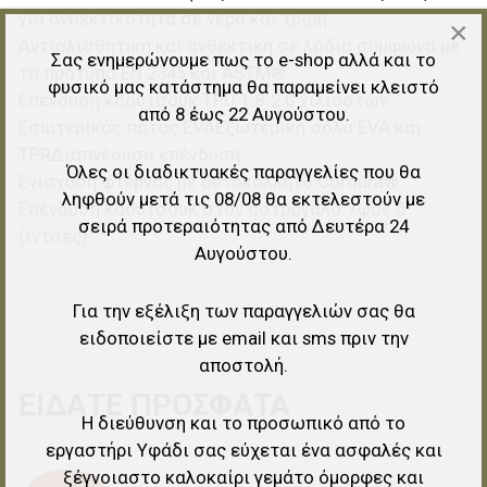
για ανθεκτικότητα σε νερό και τριβή
×
Αντιολισθητική και ανθεκτική σε λάδια σύμφωνα με
Σας ενημερώνουμε πως το e-shop αλλά και το
τα πρότυπα EN 2345 και ASTM®
φυσικό μας κατάστημα θα παραμείνει κλειστό
Επένδυση καουτσούκ TPU 1.8-2.0 χιλιοστών
από 8 έως 22 Αυγούστου.
Εσωτερικός πάτος EVAΕξωτερική σόλα EVA και
TPRΔιαπνέουσα επένδυση
Όλες οι διαδικτυακές παραγγελίες που θα
Ενίσχυση φτέρνας με αυτοκόλλητο Cordura®
ληφθούν μετά τις 08/08 θα εκτελεστούν με
Επένδυση καουτσούκ στον αστράγαλο Ύψος 6"
σειρά προτεραιότητας από Δευτέρα 24
(ίντσες)
Αυγούστου.
Για την εξέλιξη των παραγγελιών σας θα
ειδοποιείστε με email και sms πριν την
αποστολή.
ΕΊΔΑΤΕ ΠΡΌΣΦΑΤΑ
Η διεύθυνση και το προσωπικό από το
εργαστήρι Υφάδι σας εύχεται ένα ασφαλές και
ξέγνοιαστο καλοκαίρι γεμάτο όμορφες και
Προσθήκη στα αγαπημένα