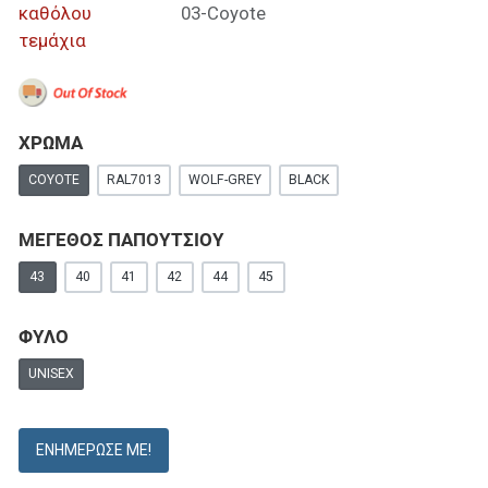
καθόλου
03-Coyote
τεμάχια
ΧΡΩΜΑ
COYOTE
RAL7013
WOLF-GREY
BLACK
ΜΕΓΕΘΟΣ ΠΑΠΟΥΤΣΙΟΥ
43
40
41
42
44
45
ΦΥΛΟ
UNISEX
ΕΝΗΜΈΡΩΣΕ ΜΕ!