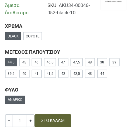
Άμεσα
SKU:
AKU34-00046-
διαθέσιμο
052-black-10
ΧΡΩΜΑ
BLACK
COYOTE
ΜΕΓΕΘΟΣ ΠΑΠΟΥΤΣΙΟΥ
44,5
45
46
46,5
47
47,5
48
38
39
39,5
40
41
41,5
42
42,5
43
44
ΦΥΛΟ
ΑΝΔΡΙΚΌ
Ποσότητα
ΚΑΜΊΑ ΑΞΊΑ
+