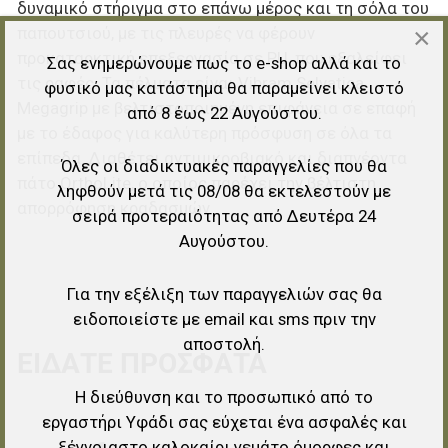
δυναμικό στήριγμα στο επάνω μέρος και τη σόλα του
×
παπουτσιού, με τις πλευρές να φέρουν
προκαταρκτική επεξεργασία σε PU, που εξαλείφει
Σας ενημερώνουμε πως το e-shop αλλά και το
τις ραφές. Τα πέλματα είναι Vibram Selvatica
φυσικό μας κατάστημα θα παραμείνει κλειστό
Megagrip με βελτιστοποιημένη επιφάνεια σε επαφή
από 8 έως 22 Αυγούστου.
με το έδαφος για καλύτερη πρόσφυση σε όλα τα
επίπεδα. Διαθέτει αντιμικροβιακό και διαπνέοντα
Όλες οι διαδικτυακές παραγγελίες που θα
πάτο OrthoLite, ο οποίος παρέχει την βέλτιστη
ληφθούν μετά τις 08/08 θα εκτελεστούν με
απορρόφηση κραδασμών.
σειρά προτεραιότητας από Δευτέρα 24
Αυγούστου.
Για την εξέλιξη των παραγγελιών σας θα
ειδοποιείστε με email και sms πριν την
αποστολή.
ΕΊΔΑΤΕ ΠΡΌΣΦΑΤΑ
Η διεύθυνση και το προσωπικό από το
εργαστήρι Υφάδι σας εύχεται ένα ασφαλές και
Προσθήκη στα αγαπημένα
ξέγνοιαστο καλοκαίρι γεμάτο όμορφες και