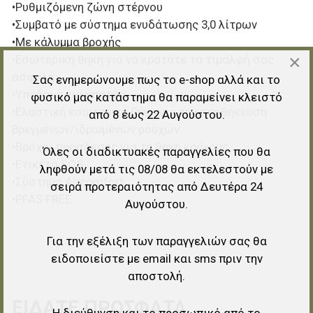
•Ρυθμιζόμενη ζώνη στέρνου
•Συμβατό με σύστημα ενυδάτωσης 3,0 λίτρων
•Με κάλυμμα βροχής
×
•Εσωτερική θήκη για να κρατάτε τα τιμαλφή σας
ασφαλή
Σας ενημερώνουμε πως το e-shop αλλά και το
•Υποδοχή για μπατόν
φυσικό μας κατάστημα θα παραμείνει κλειστό
•Ελαστική εσωτερική θήκη για την αποθήκευση
από 8 έως 22 Αυγούστου.
βρεγμένων/ιδρωμένων ρούχων.
•Βρόχοι πρόσδεσης για τη θήκη κράνους
Όλες οι διαδικτυακές παραγγελίες που θα
•Ετικέτα SOS
ληφθούν μετά τις 08/08 θα εκτελεστούν με
•Σύστημα Aircomfort
σειρά προτεραιότητας από Δευτέρα 24
•PFAS FREE
Αυγούστου.
Για την εξέλιξη των παραγγελιών σας θα
ειδοποιείστε με email και sms πριν την
αποστολή.
ΕΊΔΑΤΕ ΠΡΌΣΦΑΤΑ
Η διεύθυνση και το προσωπικό από το